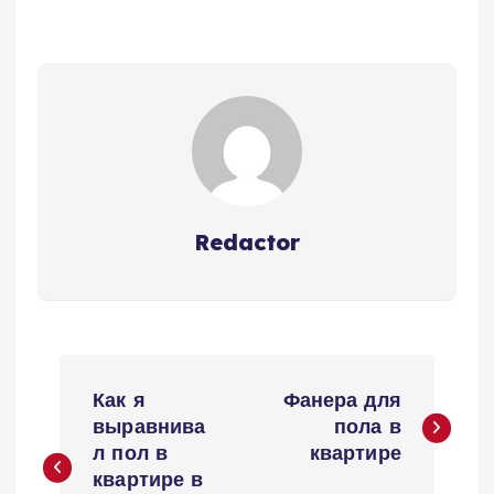
Redactor
Н
Как я
Фанера для
а
выравнива
пола в
л пол в
квартире
в
квартире в