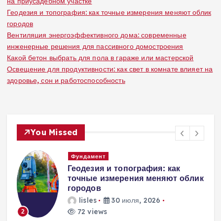
на приусадебном участке
Геодезия и топография: как точные измерения меняют облик
городов
Вентиляция энергоэффективного дома: современные
инженерные решения для пассивного домостроения
Какой бетон выбрать для пола в гараже или мастерской
Освещение для продуктивности: как свет в комнате влияет на
здоровье, сон и работоспособность
You Missed
Вентиляция
Вентиляция
к
энергоэффективного дома:
современные инженерные
решения для пассивного
домостроения
lisles
30 июля, 2026