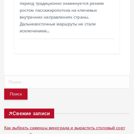
период традиционно знаменуется резким
ростом пассажиропотока на ключевых
внутренних направлениях страны.
Дальневосточные маршруты не стали
исключением…
Н
а
й
т
и
:
Свежие записи
Как выбрать саженцы винограда и вырастить столовый сорт