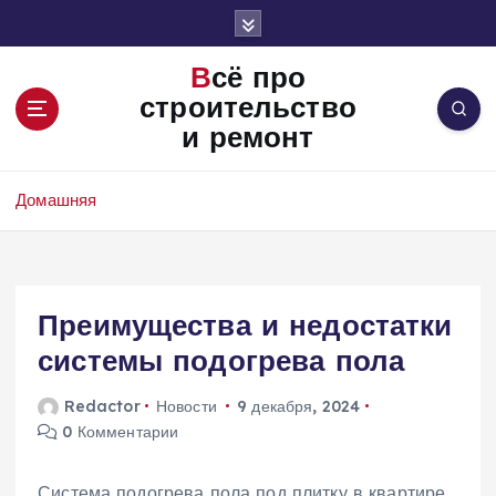
П
е
р
Всё про
е
строительство
й
и ремонт
т
и
к
Домашняя
с
о
д
е
Преимущества и недостатки
р
ж
системы подогрева пола
и
м
Redactor
Новости
9 декабря, 2024
о
0 Комментарии
м
у
Система подогрева пола под плитку в квартире