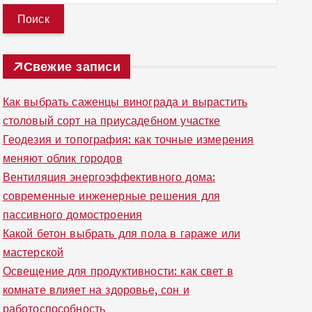
й
т
и
Свежие записи
:
Как выбрать саженцы винограда и вырастить
столовый сорт на приусадебном участке
Геодезия и топография: как точные измерения
меняют облик городов
Вентиляция энергоэффективного дома:
современные инженерные решения для
пассивного домостроения
Какой бетон выбрать для пола в гараже или
мастерской
Освещение для продуктивности: как свет в
комнате влияет на здоровье, сон и
работоспособность