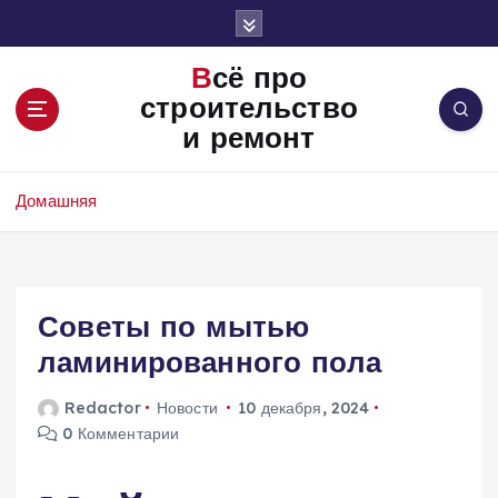
П
е
р
Всё про
е
строительство
й
и ремонт
т
и
к
Домашняя
с
о
д
е
Советы по мытью
р
ж
ламинированного пола
и
м
Redactor
Новости
10 декабря, 2024
о
0 Комментарии
м
у