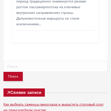
период традиционно знаменуется резким
ростом пассажиропотока на ключевых
внутренних направлениях страны.
Дальневосточные маршруты не стали
исключением…
Н
а
й
т
и
:
Свежие записи
Как выбрать саженцы винограда и вырастить столовый сорт
на приусадебном участке