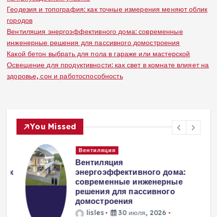
Геодезия и топография: как точные измерения меняют облик
городов
Вентиляция энергоэффективного дома: современные
инженерные решения для пассивного домостроения
Какой бетон выбрать для пола в гараже или мастерской
Освещение для продуктивности: как свет в комнате влияет на
здоровье, сон и работоспособность
You Missed
Вентиляция
Вентиляция
к
энергоэффективного дома:
современные инженерные
решения для пассивного
домостроения
lisles
30 июля, 2026