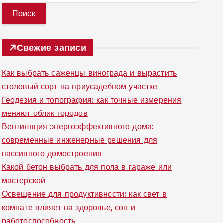
й
т
и
Свежие записи
:
Как выбрать саженцы винограда и вырастить
столовый сорт на приусадебном участке
Геодезия и топография: как точные измерения
меняют облик городов
Вентиляция энергоэффективного дома:
современные инженерные решения для
пассивного домостроения
Какой бетон выбрать для пола в гараже или
мастерской
Освещение для продуктивности: как свет в
комнате влияет на здоровье, сон и
работоспособность