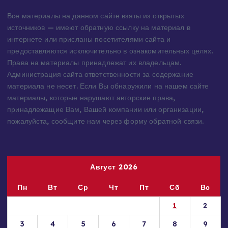
Информация для правообладателей
Все материалы на данном сайте взяты из открытых
источников — имеют обратную ссылку на материал в
интернете или присланы посетителями сайта и
предоставляются исключительно в ознакомительных целях.
Права на материалы принадлежат их владельцам.
Администрация сайта ответственности за содержание
материала не несет. Если Вы обнаружили на нашем сайте
материалы, которые нарушают авторские права,
принадлежащие Вам, Вашей компании или организации,
пожалуйста, сообщите нам через форму обратной связи.
Август 2026
Пн
Вт
Ср
Чт
Пт
Сб
Вс
1
2