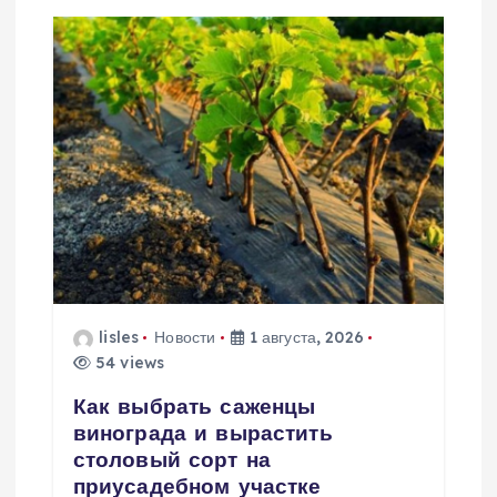
ц
и
я
п
о
з
а
lisles
Новости
1 августа, 2026
54 views
п
Как выбрать саженцы
винограда и вырастить
и
столовый сорт на
приусадебном участке