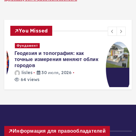
You Missed
Вентиляция
Вентиляция
к
энергоэффективного дома:
современные инженерные
решения для пассивного
домостроения
lisles
30 июля, 2026
250 views
3