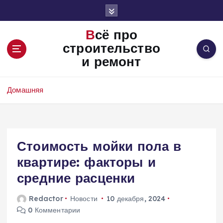
П
е
р
Всё про
е
строительство
й
и ремонт
т
и
к
Домашняя
с
о
д
е
Стоимость мойки пола в
р
ж
квартире: факторы и
и
средние расценки
м
о
Redactor
Новости
10 декабря, 2024
м
0 Комментарии
у