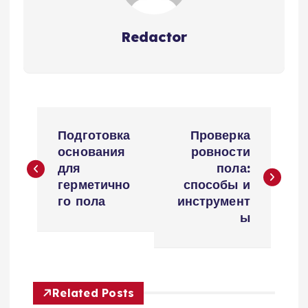
Redactor
Н
Подготовка
Проверка
а
основания
ровности
для
пола:
в
герметично
способы и
го пола
инструмент
и
ы
г
а
Related Posts