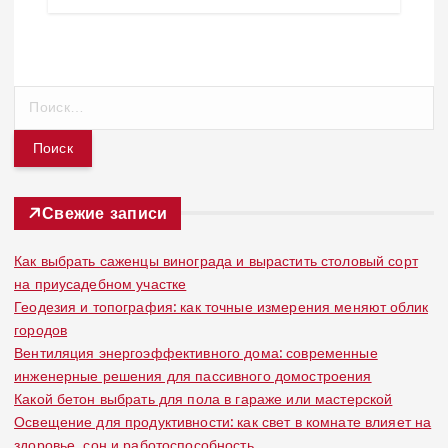
Н
а
й
т
и
:
Свежие записи
Как выбрать саженцы винограда и вырастить столовый сорт
на приусадебном участке
Геодезия и топография: как точные измерения меняют облик
городов
Вентиляция энергоэффективного дома: современные
инженерные решения для пассивного домостроения
Какой бетон выбрать для пола в гараже или мастерской
Освещение для продуктивности: как свет в комнате влияет на
здоровье, сон и работоспособность