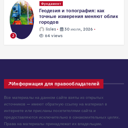
Вентиляция
Вентиляция
к
энергоэффективного дома:
современные инженерные
решения для пассивного
домостроения
lisles
30 июля, 2026
251 views
3
Информация для правообладателей
Все материалы на данном сайте взяты из открытых
источников — имеют обратную ссылку на материал в
интернете или присланы посетителями сайта и