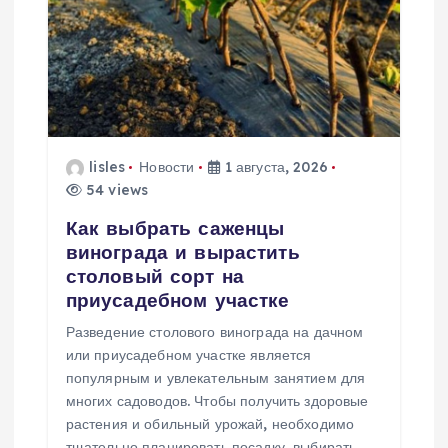
я
п
о
з
lisles
Новости
1 августа, 2026
а
54 views
Как выбрать саженцы
п
винограда и вырастить
столовый сорт на
и
приусадебном участке
Разведение столового винограда на дачном
с
или приусадебном участке является
популярным и увлекательным занятием для
я
многих садоводов. Чтобы получить здоровые
растения и обильный урожай, необходимо
тщательно планировать посадку, выбирать