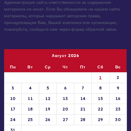
предоставляются исключительно в ознакомительных целях.
Права на материалы принадлежат их владельцам.
Администрация сайта ответственности за содержание
материала не несет. Если Вы обнаружили на нашем сайте
материалы, которые нарушают авторские права,
принадлежащие Вам, Вашей компании или организации,
пожалуйста, сообщите нам через форму обратной связи.
Август 2026
Пн
Вт
Ср
Чт
Пт
Сб
Вс
1
2
3
4
5
6
7
8
9
10
11
12
13
14
15
16
17
18
19
20
21
22
23