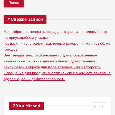
й
т
и
:
Свежие записи
Как выбрать саженцы винограда и вырастить столовый сорт
на приусадебном участке
Геодезия и топография: как точные измерения меняют облик
городов
Вентиляция энергоэффективного дома: современные
инженерные решения для пассивного домостроения
Какой бетон выбрать для пола в гараже или мастерской
Освещение для продуктивности: как свет в комнате влияет на
здоровье, сон и работоспособность
You Missed