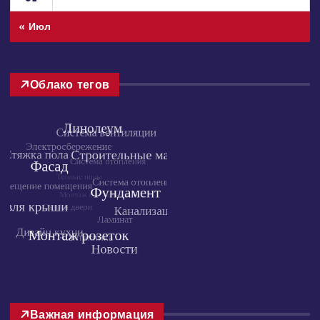
24
25
26
27
28
29
30
31
« Июл
Облако тегов