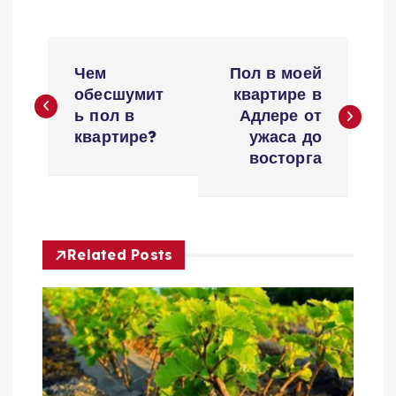
Н
Чем
Пол в моей
а
обесшумит
квартире в
ь пол в
Адлере от
в
квартире?
ужаса до
восторга
и
г
Related Posts
а
ц
и