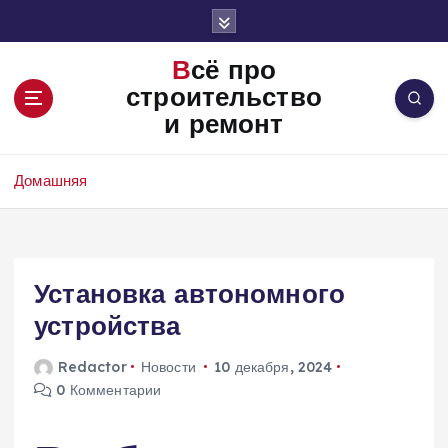
П
е
р
Всё про
е
строительство
й
и ремонт
т
и
к
Домашняя
с
о
д
е
Установка автономного
р
ж
устройства
и
м
Redactor
Новости
10 декабря, 2024
о
0 Комментарии
м
у