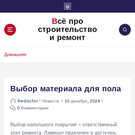
П
е
р
Всё про
е
строительство
й
и ремонт
т
и
к
Домашняя
с
о
д
е
Выбор материала для пола
р
ж
и
Redactor
Новости
10 декабря, 2024
м
0 Комментарии
о
м
Выбор напольного покрытия – ответственный
у
этап ремонта. Ламинат практичен и доступен‚