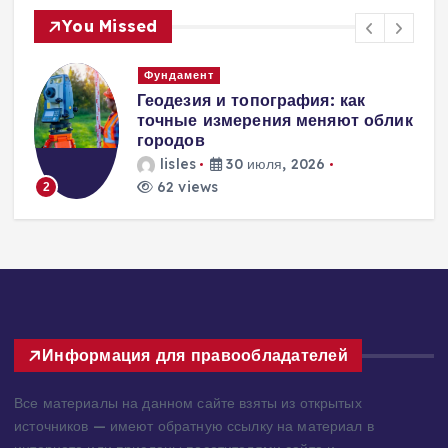
You Missed
Вентиляция
Вентиляция
к
энергоэффективного дома:
современные инженерные
решения для пассивного
домостроения
lisles
30 июля, 2026
216 views
3
Информация для правообладателей
Все материалы на данном сайте взяты из открытых