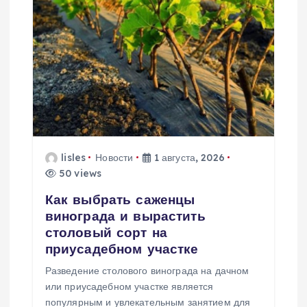
я
п
о
з
а
lisles
Новости
1 августа, 2026
50 views
п
Как выбрать саженцы
винограда и вырастить
и
столовый сорт на
приусадебном участке
с
Разведение столового винограда на дачном
или приусадебном участке является
я
популярным и увлекательным занятием для