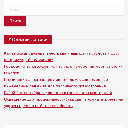
Н
а
й
т
и
:
Свежие записи
Как выбрать саженцы винограда и вырастить столовый сорт
на приусадебном участке
Геодезия и топография: как точные измерения меняют облик
городов
Вентиляция энергоэффективного дома: современные
инженерные решения для пассивного домостроения
Какой бетон выбрать для пола в гараже или мастерской
Освещение для продуктивности: как свет в комнате влияет на
здоровье, сон и работоспособность