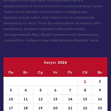
источников — имеют обратную ссылку на материал в
интернете или присланы посетителями сайта и
предоставляются исключительно в ознакомительных целях.
Права на материалы принадлежат их владельцам.
Администрация сайта ответственности за содержание
материала не несет. Если Вы обнаружили на нашем сайте
материалы, которые нарушают авторские права,
принадлежащие Вам, Вашей компании или организации,
пожалуйста, сообщите нам через форму обратной связи.
Август 2026
Пн
Вт
Ср
Чт
Пт
Сб
Вс
1
2
3
4
5
6
7
8
9
10
11
12
13
14
15
16