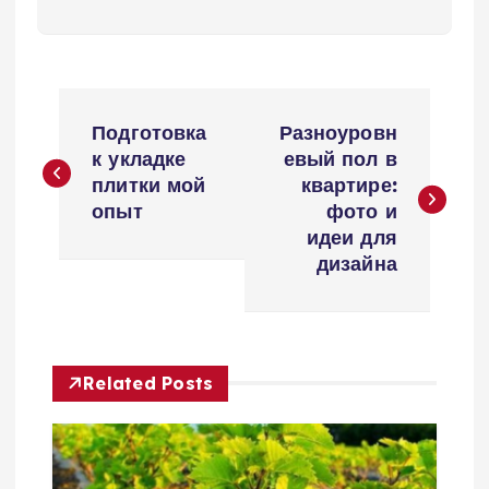
Н
Подготовка
Разноуровн
а
к укладке
евый пол в
плитки мой
квартире:
в
опыт
фото и
идеи для
и
дизайна
г
а
Related Posts
ц
и