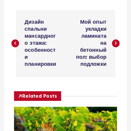
Н
Дизайн
Мой опыт
а
спальни
укладки
мансардног
ламината
в
о этажа:
на
особенност
бетонный
и
и
пол: выбор
планировки
подложки
г
а
Related Posts
ц
и