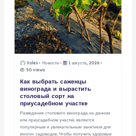
я
п
о
з
а
lisles
Новости
1 августа, 2026
50 views
п
Как выбрать саженцы
и
винограда и вырастить
столовый сорт на
с
приусадебном участке
Разведение столового винограда на дачном
я
или приусадебном участке является
популярным и увлекательным занятием для
м
многих садоводов. Чтобы получить здоровые