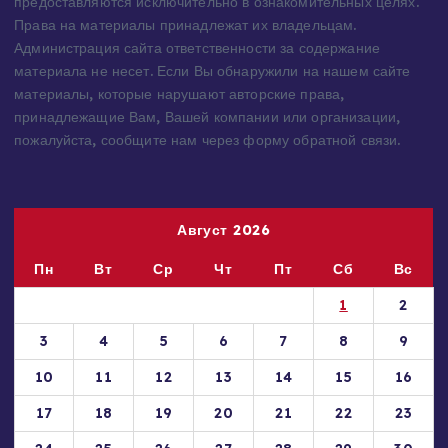
интернете или присланы посетителями сайта и
предоставляются исключительно в ознакомительных целях.
Права на материалы принадлежат их владельцам.
Администрация сайта ответственности за содержание
материала не несет. Если Вы обнаружили на нашем сайте
материалы, которые нарушают авторские права,
принадлежащие Вам, Вашей компании или организации,
пожалуйста, сообщите нам через форму обратной связи.
Август 2026
Пн
Вт
Ср
Чт
Пт
Сб
Вс
1
2
3
4
5
6
7
8
9
10
11
12
13
14
15
16