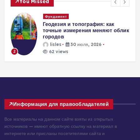
You Missed
Вентиляция
Вентиляция
к
энергоэффективного дома:
современные инженерные
решения для пассивного
домостроения
lisles
30 июля, 2026
227 views
3
Информация для правообладателей
Все материалы на данном сайте взяты из открытых
источников — имеют обратную ссылку на материал в