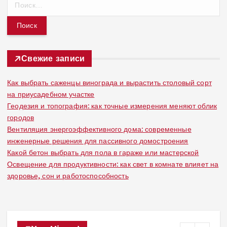
а
й
т
и
:
Свежие записи
Как выбрать саженцы винограда и вырастить столовый сорт
на приусадебном участке
Геодезия и топография: как точные измерения меняют облик
городов
Вентиляция энергоэффективного дома: современные
инженерные решения для пассивного домостроения
Какой бетон выбрать для пола в гараже или мастерской
Освещение для продуктивности: как свет в комнате влияет на
здоровье, сон и работоспособность