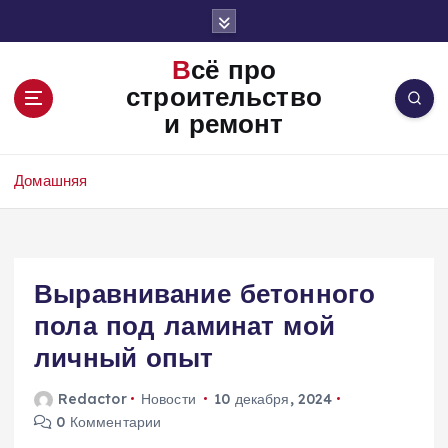
П
е
р
Всё про
е
строительство
й
и ремонт
т
и
к
Домашняя
с
о
д
е
Выравнивание бетонного
р
ж
пола под ламинат мой
и
личный опыт
м
о
Redactor
Новости
10 декабря, 2024
м
0 Комментарии
у