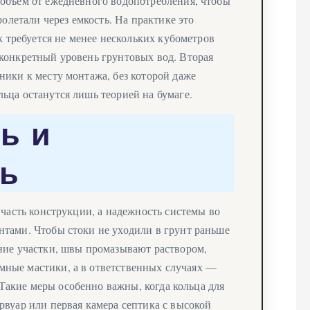
 объем от ежедневного водопотребления, чтобы
ролетали через емкость. На практике это
ек требуется не менее нескольких кубометров
конкретный уровень грунтовых вод. Вторая
ники к месту монтажа, без которой даже
ьца останутся лишь теорией на бумаге.
ь и
ть
 часть конструкции, а надежность системы во
нтами. Чтобы стоки не уходили в грунт раньше
ние участки, швы промазывают раствором,
ные мастики, а в ответственных случаях —
акие меры особенно важны, когда кольца для
рвуар или первая камера септика с высокой