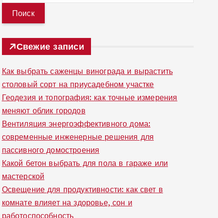
й
т
и
Свежие записи
:
Как выбрать саженцы винограда и вырастить
столовый сорт на приусадебном участке
Геодезия и топография: как точные измерения
меняют облик городов
Вентиляция энергоэффективного дома:
современные инженерные решения для
пассивного домостроения
Какой бетон выбрать для пола в гараже или
мастерской
Освещение для продуктивности: как свет в
комнате влияет на здоровье, сон и
работоспособность