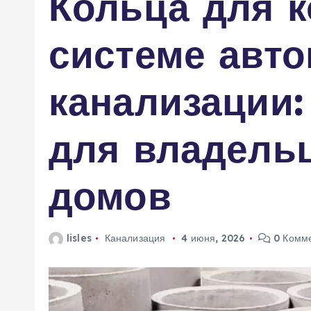
Кольца для к
м
у
системе авт
канализации:
для владель
домов
lisles
Канализация
4 июня, 2026
0 Комм