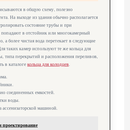
писываются в общую схему, полезно
унта. На выходе из здания обычно располагается
тролировать состояние трубы и при
и попадают в отстойник или многокамерный
о, а более чистая вода перетекает в следующие
я таких камер используют те же кольца для
ты, типа перекрытий и расположения переливов,
ть в каталоге
кольца для колодцев
.
ома.
йники.
ьно соединенных емкостей.
тки воды.
а ассенизаторской машиной.
и проектирование