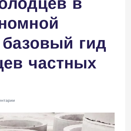
олодцев в
ономной
 базовый гид
цев частных
ентарии