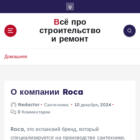
П
е
р
Всё про
е
строительство
й
и ремонт
т
и
к
Домашняя
с
о
д
е
О компании Roca
р
ж
и
Redactor
Сантехника
10 декабря, 2024
м
0 Комментарии
о
м
Roca, это испанский бренд, который
у
специализируется на производстве сантехники.