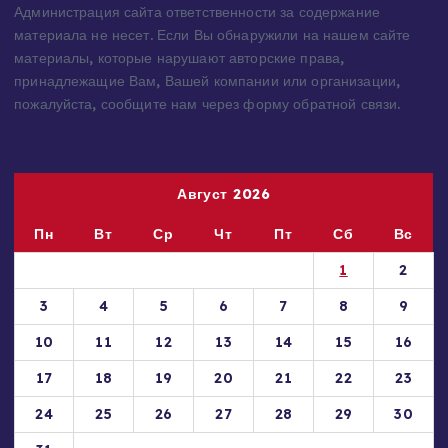
предоставляются исключительно в ознакомительных целях.
Права на материалы принадлежат их владельцам.
Администрация сайта ответственности за содержание
материала не несет. Если Вы обнаружили на нашем сайте
материалы, которые нарушают авторские права,
принадлежащие Вам, Вашей компании или организации,
пожалуйста, сообщите нам через форму обратной связи.
Август 2026
Пн
Вт
Ср
Чт
Пт
Сб
Вс
1
2
3
4
5
6
7
8
9
10
11
12
13
14
15
16
17
18
19
20
21
22
23