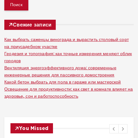
й
т
и
:
Свежие записи
Как выбрать саженцы винограда и вырастить столовый сорт
на приусадебном участке
Геодезия и топография: как точные измерения меняют облик
городов
Вентиляция энергоэффективного дома: современные
инженерные решения для пассивного домостроения
Какой бетон выбрать для пола в гараже или мастерской
Освещение для продуктивности: как свет в комнате влияет на
здоровье, сон и работоспособность
You Missed