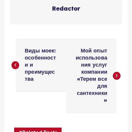
Redactor
Н
Виды моек:
Мой опыт
а
особенност
использова
и и
ния услуг
в
преимущес
компании
тва
«Терем все
и
для
сантехники
г
»
а