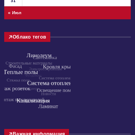
24
25
26
27
28
29
30
31
« Июл
Облако тегов