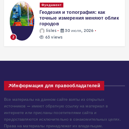
Вентиляция
Вентиляция
к
энергоэффективного дома:
современные инженерные
решения для пассивного
домостроения
lisles
30 июля, 2026
229 views
3
Информация для правообладателей
Все материалы на данном сайте взяты из открытых
источников — имеют обратную ссылку на материал в
интернете или присланы посетителями сайта и