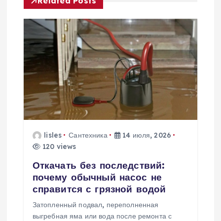
ц
Related Posts
и
я
п
о
з
lisles
Сантехника
14 июля, 2026
а
120 views
п
Откачать без последствий:
почему обычный насос не
и
справится с грязной водой
Затопленный подвал, переполненная
с
выгребная яма или вода после ремонта с