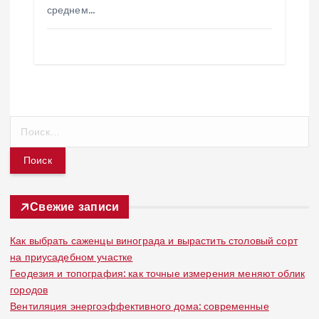
среднем…
Н
а
й
т
и
:
Свежие записи
Как выбрать саженцы винограда и вырастить столовый сорт
на приусадебном участке
Геодезия и топография: как точные измерения меняют облик
городов
Вентиляция энергоэффективного дома: современные