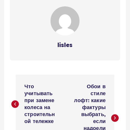
lisles
Н
Что
Обои в
а
учитывать
стиле
при замене
лофт: какие
в
колеса на
фактуры
строительн
выбрать,
и
ой тележке
если
надоели