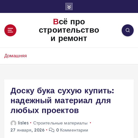
П
е
р
Всё про
е
строительство
й
и ремонт
т
и
к
Домашняя
с
о
д
е
Доску бука сухую купить:
р
ж
надежный материал для
и
любых проектов
м
о
lisles
Строительные материалы
м
27 января, 2026
0 Комментарии
у