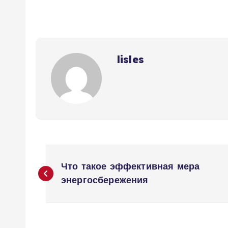
lisles
Н
Что такое эффективная мера
а
энергосбережения
в