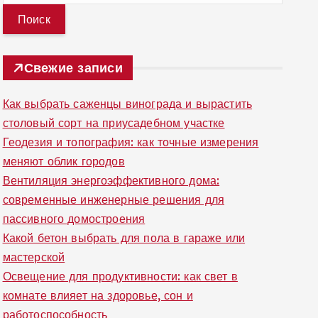
й
т
и
Свежие записи
:
Как выбрать саженцы винограда и вырастить
столовый сорт на приусадебном участке
Геодезия и топография: как точные измерения
меняют облик городов
Вентиляция энергоэффективного дома:
современные инженерные решения для
пассивного домостроения
Какой бетон выбрать для пола в гараже или
мастерской
Освещение для продуктивности: как свет в
комнате влияет на здоровье, сон и
работоспособность