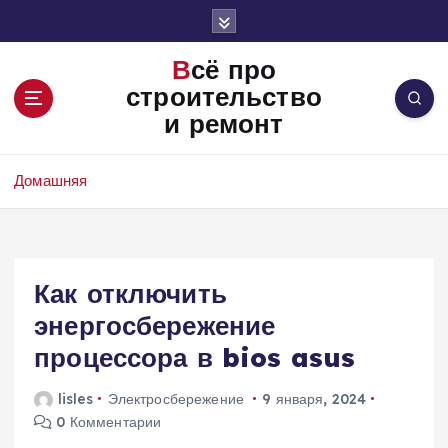
П
е
р
Всё про
е
строительство
й
и ремонт
т
и
к
Домашняя
с
о
д
е
Как отключить
р
ж
энергосбережение
и
процессора в bios asus
м
о
lisles
Электросбережение
9 января, 2024
м
0 Комментарии
у