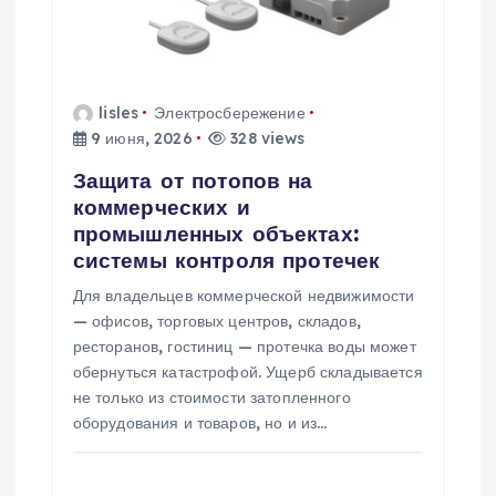
о
з
lisles
Электросбережение
а
9 июня, 2026
328 views
п
Защита от потопов на
коммерческих и
промышленных объектах:
и
системы контроля протечек
с
Для владельцев коммерческой недвижимости
— офисов, торговых центров, складов,
я
ресторанов, гостиниц — протечка воды может
обернуться катастрофой. Ущерб складывается
м
не только из стоимости затопленного
оборудования и товаров, но и из…