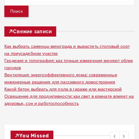
а
й
т
и
:
Свежие записи
Как выбрать саженцы винограда и вырастить столовый сорт
на приусадебном участке
Геодезия и топография: как точные измерения меняют облик
городов
Вентиляция энергоэффективного дома: современные
инженерные решения для пассивного домостроения
Какой бетон выбрать для пола в гараже или мастерской
Освещение для продуктивности: как свет в комнате влияет на
здоровье, сон и работоспособность
You Missed