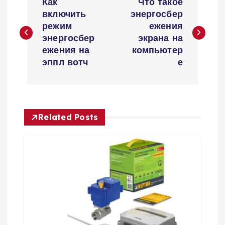
Как
Что такое
а
включить
энергосбер
режим
ежения
в
энергосбер
экрана на
ежения на
компьютер
и
эппл вотч
е
г
а
Related Posts
ц
и
я
п