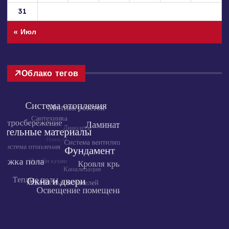
31
« Июл
Облако тегов