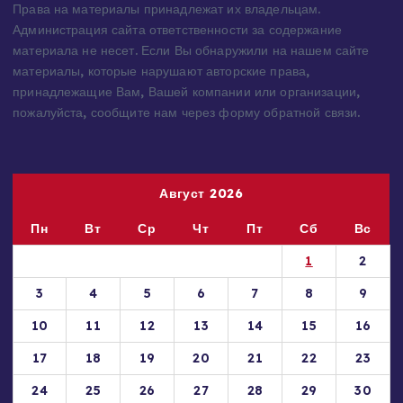
Права на материалы принадлежат их владельцам.
Администрация сайта ответственности за содержание
материала не несет. Если Вы обнаружили на нашем сайте
материалы, которые нарушают авторские права,
принадлежащие Вам, Вашей компании или организации,
пожалуйста, сообщите нам через форму обратной связи.
Август 2026
Пн
Вт
Ср
Чт
Пт
Сб
Вс
1
2
3
4
5
6
7
8
9
10
11
12
13
14
15
16
17
18
19
20
21
22
23
24
25
26
27
28
29
30