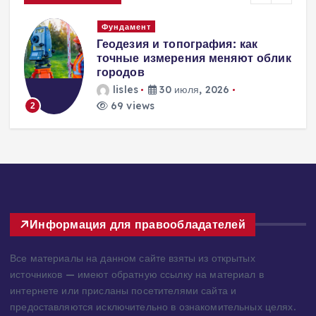
Фундамент
а
Геодезия и топография: как
точные измерения меняют облик
городов
lisles
30 июля, 2026
69 views
2
Информация для правообладателей
Все материалы на данном сайте взяты из открытых
источников — имеют обратную ссылку на материал в
интернете или присланы посетителями сайта и
предоставляются исключительно в ознакомительных целях.