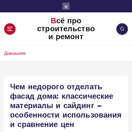
П
е
р
Всё про
е
строительство
й
и ремонт
т
и
к
Домашняя
с
о
д
е
Чем недорого отделать
р
ж
фасад дома: классические
и
материалы и сайдинг –
м
о
особенности использования
м
и сравнение цен
у