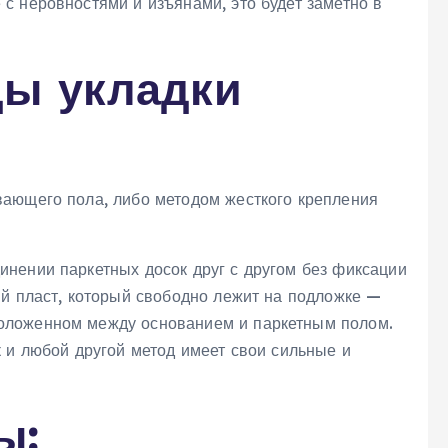
с неровностями и изъянами, это будет заметно в
ы укладки
и
вающего пола, либо методом жесткого крепления
инении паркетных досок друг с другом без фиксации
ый пласт, который свободно лежит на подложке —
оложенном между основанием и паркетным полом.
 и любой другой метод имеет свои сильные и
ы: