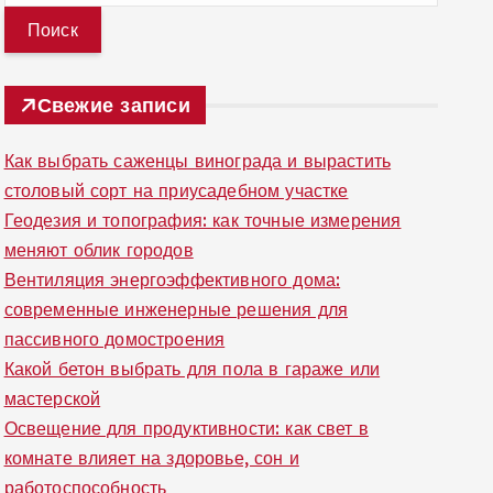
й
т
и
Свежие записи
:
Как выбрать саженцы винограда и вырастить
столовый сорт на приусадебном участке
Геодезия и топография: как точные измерения
меняют облик городов
Вентиляция энергоэффективного дома:
современные инженерные решения для
пассивного домостроения
Какой бетон выбрать для пола в гараже или
мастерской
Освещение для продуктивности: как свет в
комнате влияет на здоровье, сон и
работоспособность