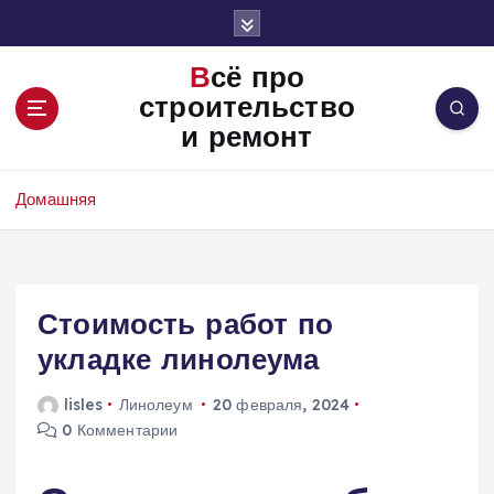
П
е
р
Всё про
е
строительство
й
и ремонт
т
и
к
Домашняя
с
о
д
е
Стоимость работ по
р
ж
укладке линолеума
и
м
lisles
Линолеум
20 февраля, 2024
о
0 Комментарии
м
у