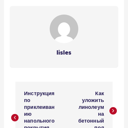
lisles
Н
Инструкция
Как
а
по
уложить
приклеиван
линолеум
в
ию
на
напольного
бетонный
покрытия
пол