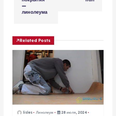
и
—
г
линолеума
а
ц
Related Posts
и
я
п
о
з
lisles
Линолеум
28 июля, 2024