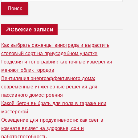
й
т
и
Свежие записи
:
Как выбрать саженцы винограда и вырастить
столовый сорт на приусадебном участке
Геодезия и топография: как точные измерения
меняют облик городов
Вентиляция энергоэффективного дома:
современные инженерные решения для
пассивного домостроения
Какой бетон выбрать для пола в гараже или
мастерской
Освещение для продуктивности: как свет в
комнате влияет на здоровье, сон и
работоспособность