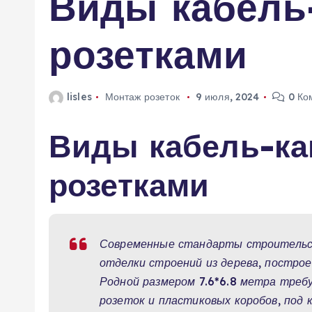
Виды кабель
м
у
розетками
lisles
Монтаж розеток
9 июля, 2024
0 Ко
Виды кабель-ка
розетками
Современные стандарты строительст
отделки строений из дерева, постро
Родной размером 7.6*6.8 метра треб
розеток и пластиковых коробов, под