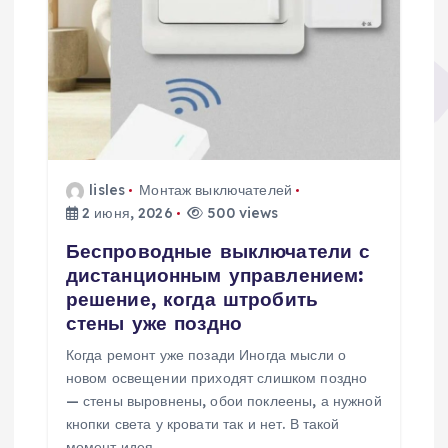
о
з
а
п
lisles
Монтаж выключателей
2 июня, 2026
500 views
и
Беспроводные выключатели с
с
дистанционным управлением:
решение, когда штробить
я
стены уже поздно
Когда ремонт уже позади Иногда мысли о
м
новом освещении приходят слишком поздно
— стены выровнены, обои поклеены, а нужной
кнопки света у кровати так и нет. В такой
момент идея…