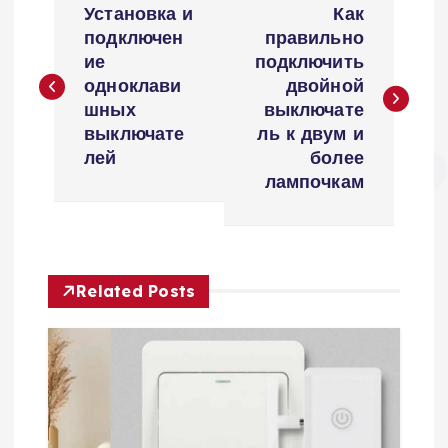
Установка и
Как
а
подключен
правильно
ие
подключить
в
одноклави
двойной
шных
выключате
и
выключате
ль к двум и
лей
более
г
лампочкам
а
ц
Related Posts
и
я
п