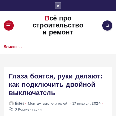
П
е
р
Всё про
е
строительство
й
и ремонт
т
и
к
Домашняя
с
о
д
е
Глаза боятся, руки делают:
р
ж
как подключить двойной
и
выключатель
м
о
lisles
Монтаж выключателей
17 января, 2024
м
0 Комментарии
у