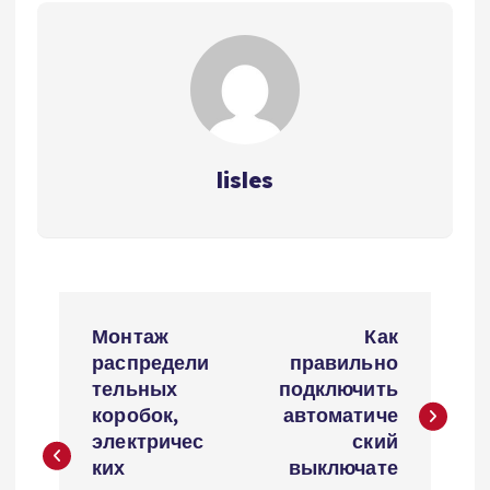
lisles
Н
Монтаж
Как
а
распредели
правильно
тельных
подключить
в
коробок,
автоматиче
электричес
ский
и
ких
выключате