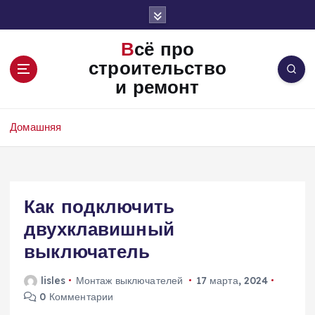
П
е
р
Всё про
е
строительство
й
и ремонт
т
и
к
Домашняя
с
о
д
е
Как подключить
р
ж
двухклавишный
и
выключатель
м
о
lisles
Монтаж выключателей
17 марта, 2024
м
0 Комментарии
у