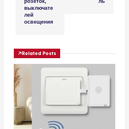
розеток,
ль
г
выключате
лей
а
освещения
ц
и
Related Posts
я
п
о
з
а