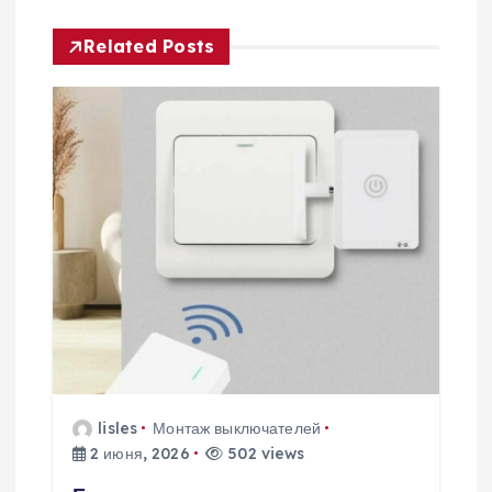
и
Related Posts
я
п
о
з
а
п
и
lisles
Монтаж выключателей
2 июня, 2026
502 views
с