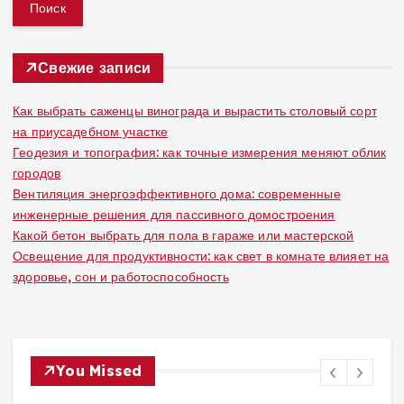
й
т
и
:
Свежие записи
Как выбрать саженцы винограда и вырастить столовый сорт
на приусадебном участке
Геодезия и топография: как точные измерения меняют облик
городов
Вентиляция энергоэффективного дома: современные
инженерные решения для пассивного домостроения
Какой бетон выбрать для пола в гараже или мастерской
Освещение для продуктивности: как свет в комнате влияет на
здоровье, сон и работоспособность
You Missed