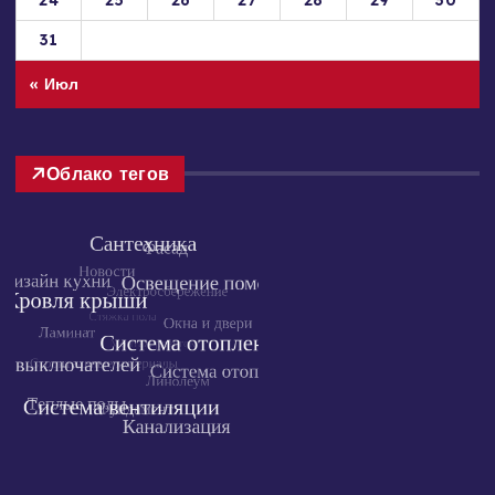
24
25
26
27
28
29
30
31
« Июл
Облако тегов