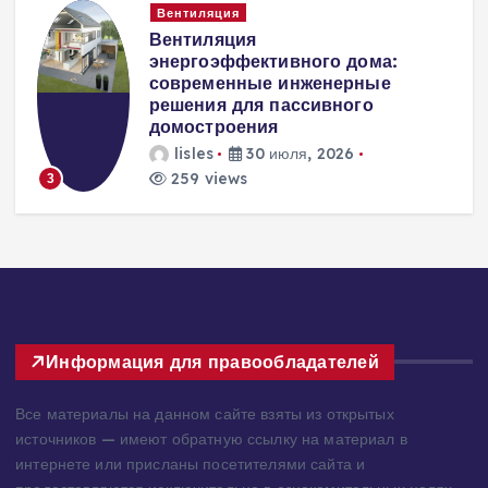
Вентиляция
Вентиляция
к
энергоэффективного дома:
современные инженерные
решения для пассивного
домостроения
lisles
30 июля, 2026
259 views
3
Информация для правообладателей
Все материалы на данном сайте взяты из открытых
источников — имеют обратную ссылку на материал в
интернете или присланы посетителями сайта и