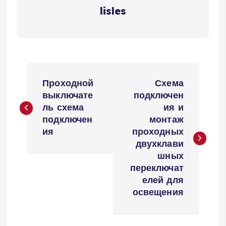
lisles
Н
Проходной
Схема
а
выключате
подключен
ль схема
ия и
в
подключен
монтаж
ия
проходных
и
двухклави
шных
г
переключат
елей для
а
освещения
ц