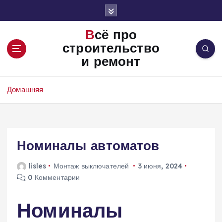
П
е
р
Всё про
е
строительство
й
и ремонт
т
и
к
Домашняя
с
о
д
е
Номиналы автоматов
р
ж
и
lisles
Монтаж выключателей
3 июня, 2024
м
0 Комментарии
о
м
Номиналы
у