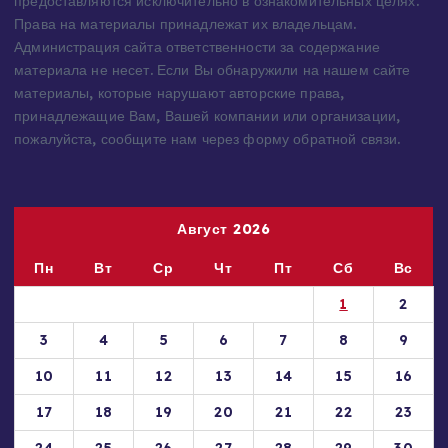
предоставляются исключительно в ознакомительных целях.
Права на материалы принадлежат их владельцам.
Администрация сайта ответственности за содержание
материала не несет. Если Вы обнаружили на нашем сайте
материалы, которые нарушают авторские права,
принадлежащие Вам, Вашей компании или организации,
пожалуйста, сообщите нам через форму обратной связи.
Август 2026
Пн
Вт
Ср
Чт
Пт
Сб
Вс
1
2
3
4
5
6
7
8
9
10
11
12
13
14
15
16
17
18
19
20
21
22
23