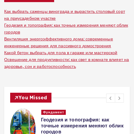
Как выбрать саженцы винограда и вырастить столовый сорт
на приусадебном участке
Геодезия и топография: как точные измерения меняют облик
городов
Вентиляция энергоэффективного дома: современные
инженерные решения для пассивного домостроения
Какой бетон выбрать для пола в гараже или мастерской
Освещение для продуктивности: как свет в комнате влияет на
здоровье, сон и работоспособность
You Missed
Вентиляция
Вентиляция
к
энергоэффективного дома:
современные инженерные