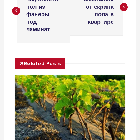
а
пол из
от скрипа
в
фанеры
пола в
под
квартире
и
ламинат
г
а
Related Posts
ц
и
я
п
о