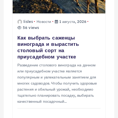
з
а
lisles
Новости
1 августа, 2026
56 views
п
Как выбрать саженцы
винограда и вырастить
и
столовый сорт на
приусадебном участке
с
Разведение столового винограда на дачном
или приусадебном участке является
я
популярным и увлекательным занятием для
многих садоводов. Чтобы получить здоровые
м
растения и обильный урожай, необходимо
тщательно планировать посадку, выбирать
качественный посадочный…