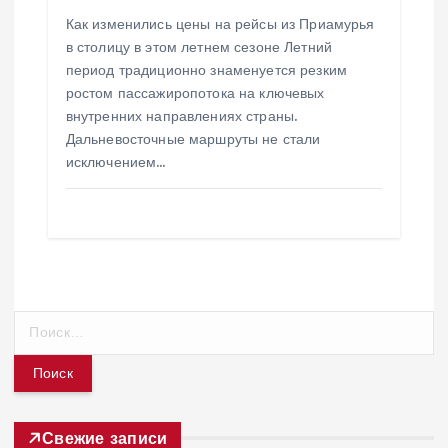
Как изменились цены на рейсы из Приамурья
в столицу в этом летнем сезоне Летний
период традиционно знаменуется резким
ростом пассажиропотока на ключевых
внутренних направлениях страны.
Дальневосточные маршруты не стали
исключением…
Н
а
й
т
и
:
Свежие записи