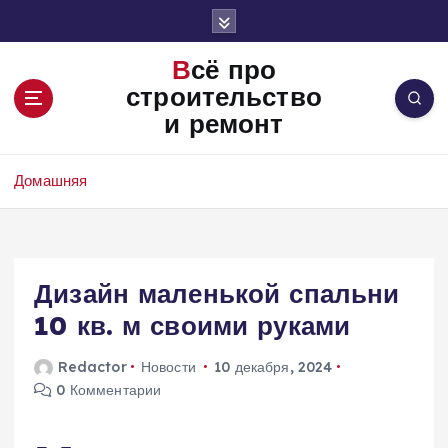
П
е
р
Всё про
е
строительство
й
и ремонт
т
и
к
Домашняя
с
о
д
е
Дизайн маленькой спальни
р
ж
10 кв. м своими руками
и
м
Redactor
Новости
10 декабря, 2024
о
0 Комментарии
м
у