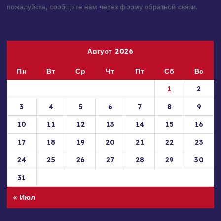
материалы, которые нарушают авторские права,
принадлежащие Вам, Вашей компании или организации,
пожалуйста, сообщите нам через форму обратной связи.
Август 2026
Пн
Вт
Ср
Чт
Пт
Сб
Вс
1
2
3
4
5
6
7
8
9
10
11
12
13
14
15
16
17
18
19
20
21
22
23
24
25
26
27
28
29
30
31
« Июл