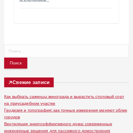
исключением…
Н
а
й
т
и
:
Свежие записи
Как выбрать саженцы винограда и вырастить столовый сорт
на приусадебном участке
Геодезия и топография: как точные измерения меняют облик
городов
Вентиляция энергоэффективного дома: современные
инженерные решения для пассивного домостроения