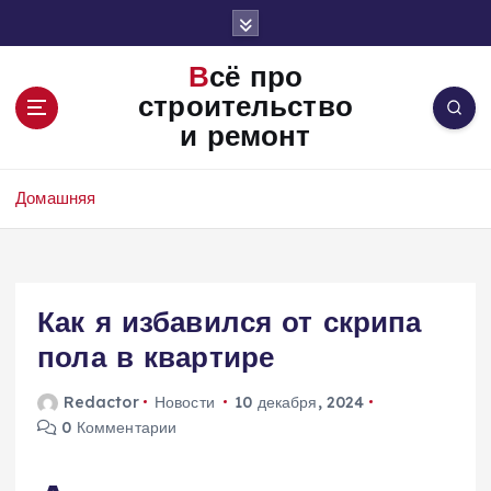
П
е
р
Всё про
е
строительство
й
и ремонт
т
и
к
Домашняя
с
о
д
е
Как я избавился от скрипа
р
ж
пола в квартире
и
м
Redactor
Новости
10 декабря, 2024
о
0 Комментарии
м
у