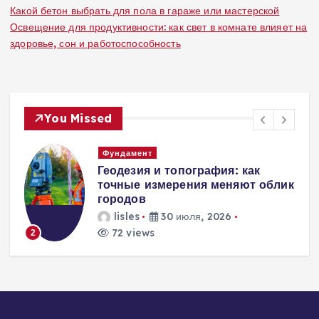
Какой бетон выбрать для пола в гараже или мастерской
Освещение для продуктивности: как свет в комнате влияет на
здоровье, сон и работоспособность
You Missed
Вентиляция
Вентиляция
к
энергоэффективного дома:
современные инженерные
решения для пассивного
домостроения
lisles
30 июля, 2026
285 views
3