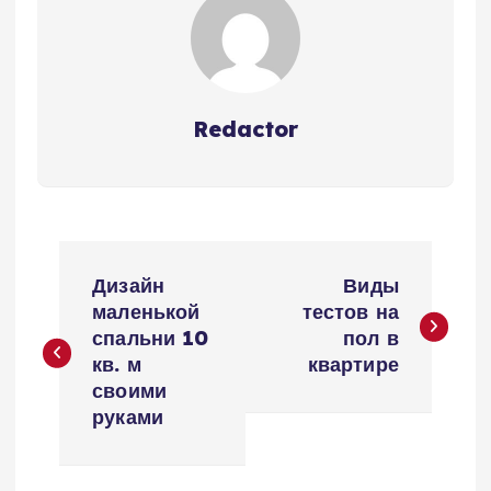
Redactor
Н
Дизайн
Виды
а
маленькой
тестов на
спальни 10
пол в
в
кв. м
квартире
своими
и
руками
г