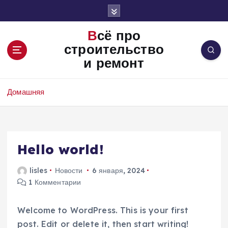
П
е
р
Всё про
е
строительство
й
и ремонт
т
и
к
Домашняя
с
о
д
е
Hello world!
р
ж
и
lisles
Новости
6 января, 2024
м
1 Комментарии
о
м
Welcome to WordPress. This is your first
у
post. Edit or delete it, then start writing!