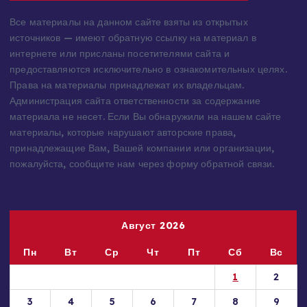
Все материалы на данном сайте взяты из открытых
источников — имеют обратную ссылку на материал в
интернете или присланы посетителями сайта и
предоставляются исключительно в ознакомительных целях.
Права на материалы принадлежат их владельцам.
Администрация сайта ответственности за содержание
материала не несет. Если Вы обнаружили на нашем сайте
материалы, которые нарушают авторские права,
принадлежащие Вам, Вашей компании или организации,
пожалуйста, сообщите нам через форму обратной связи.
Август 2026
Пн
Вт
Ср
Чт
Пт
Сб
Вс
1
2
3
4
5
6
7
8
9