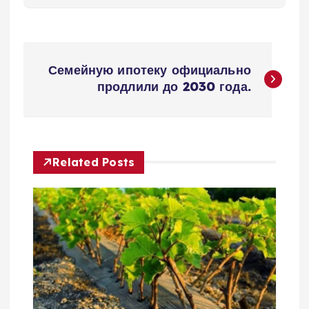
Н
Семейную ипотеку официально
а
продлили до 2030 года.
в
и
Related Posts
г
а
ц
и