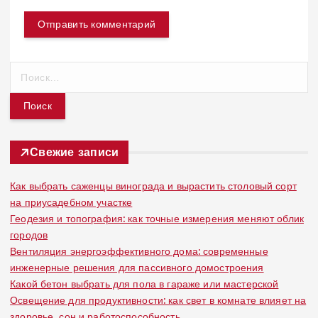
Н
а
й
т
и
:
Свежие записи
Как выбрать саженцы винограда и вырастить столовый сорт
на приусадебном участке
Геодезия и топография: как точные измерения меняют облик
городов
Вентиляция энергоэффективного дома: современные
инженерные решения для пассивного домостроения
Какой бетон выбрать для пола в гараже или мастерской
Освещение для продуктивности: как свет в комнате влияет на
здоровье, сон и работоспособность