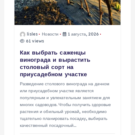
я
п
о
lisles
Новости
1 августа, 2026
61 views
з
Как выбрать саженцы
винограда и вырастить
а
столовый сорт на
приусадебном участке
п
Разведение столового винограда на дачном
или приусадебном участке является
и
популярным и увлекательным занятием для
многих садоводов. Чтобы получить здоровые
с
растения и обильный урожай, необходимо
тщательно планировать посадку, выбирать
я
качественный посадочный…