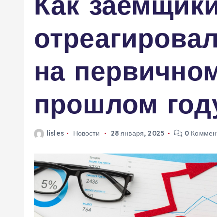
Как заемщик
м
у
отреагировал
на первично
прошлом году
lisles
Новости
28 января, 2025
0 Коммен