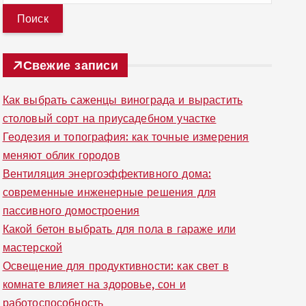
й
т
и
Свежие записи
:
Как выбрать саженцы винограда и вырастить
столовый сорт на приусадебном участке
Геодезия и топография: как точные измерения
меняют облик городов
Вентиляция энергоэффективного дома:
современные инженерные решения для
пассивного домостроения
Какой бетон выбрать для пола в гараже или
мастерской
Освещение для продуктивности: как свет в
комнате влияет на здоровье, сон и
работоспособность