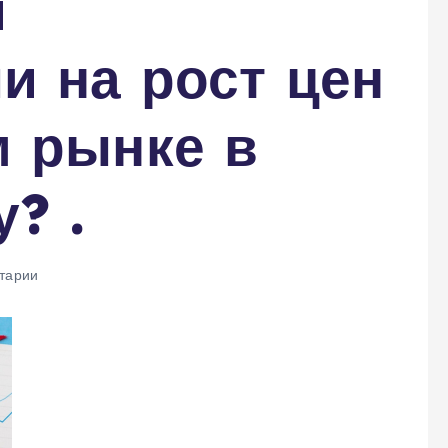
и
и на рост цен
м рынке в
? .
тарии