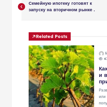
Семейную ипотеку готовят к
а
запуску на вторичном рынке .
в
и
Related Posts
г
l
47
а
Ка
и 
ц
пр
и
Раз
или
я
поп