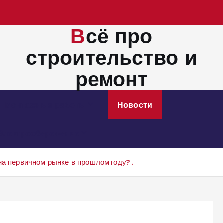
Всё про
строительство и
ремонт
Монтажные работы
Новости
Электросбережение
на первичном рынке в прошлом году? .