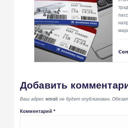
тра
м
пас
нап
мар
Con
Добавить комментар
Ваш адрес email не будет опубликован.
Обяза
Комментарий
*