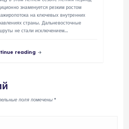
диционно знаменуется резким ростом
сажиропотока на ключевых внутренних
равлениях страны. Дальневосточные
шруты не стали исключением…
tinue reading
ий
тельные поля помечены
*