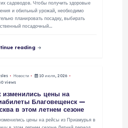
гих садоводов. Чтобы получить здоровые
тения и обильный урожай, необходимо
тельно планировать посадку, выбирать
ественный посадочный…
tinue reading
isles
Новости
10 июля, 2026
0 views
к изменились цены на
иабилеты Благовещенск —
сква в этом летнем сезоне
 изменились цены на рейсы из Приамурья в
ицу в этом летнем сезоне Летний период