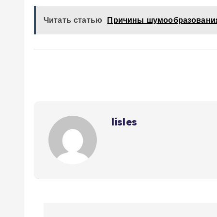
Читать статью
Причины шумообразования
lisles
Н