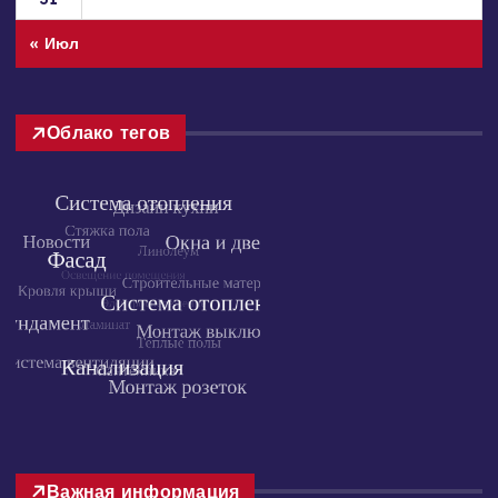
24
25
26
27
28
29
30
31
« Июл
Облако тегов