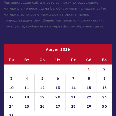
предоставляются исключительно в ознакомительных целях.
Права на материалы принадлежат их владельцам.
Администрация сайта ответственности за содержание
материала не несет. Если Вы обнаружили на нашем сайте
материалы, которые нарушают авторские права,
принадлежащие Вам, Вашей компании или организации,
пожалуйста, сообщите нам через форму обратной связи.
Август 2026
Пн
Вт
Ср
Чт
Пт
Сб
Вс
1
2
3
4
5
6
7
8
9
10
11
12
13
14
15
16
17
18
19
20
21
22
23