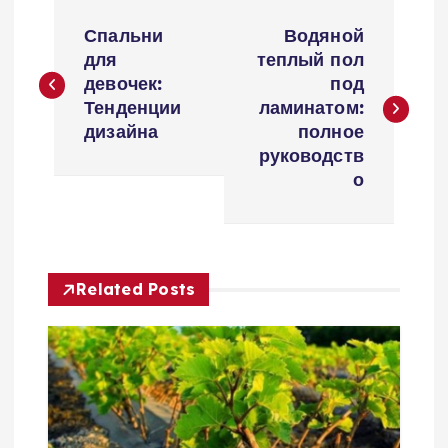
Н
Спальни
Водяной
а
для
теплый пол
девочек:
под
в
Тенденции
ламинатом:
дизайна
полное
и
руководств
о
г
а
Related Posts
ц
и
я