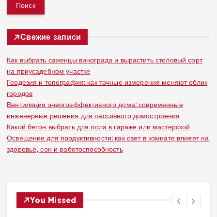
й
т
и
:
Свежие записи
Как выбрать саженцы винограда и вырастить столовый сорт
на приусадебном участке
Геодезия и топография: как точные измерения меняют облик
городов
Вентиляция энергоэффективного дома: современные
инженерные решения для пассивного домостроения
Какой бетон выбрать для пола в гараже или мастерской
Освещение для продуктивности: как свет в комнате влияет на
здоровье, сон и работоспособность
You Missed