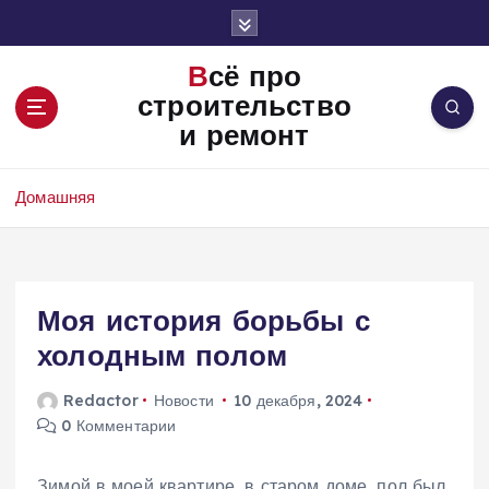
П
е
р
Всё про
е
строительство
й
и ремонт
т
и
к
Домашняя
с
о
д
е
Моя история борьбы с
р
ж
холодным полом
и
м
Redactor
Новости
10 декабря, 2024
о
0 Комментарии
м
у
Зимой в моей квартире, в старом доме, пол был