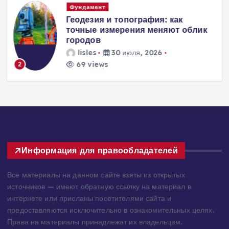
Вентиляция
Вентиляция
к
энергоэффективного дома:
современные инженерные
решения для пассивного
домостроения
lisles
30 июля, 2026
270 views
3
Информация для правообладателей
Все материалы на данном сайте взяты из открытых
источников — имеют обратную ссылку на материал в
интернете или присланы посетителями сайта и