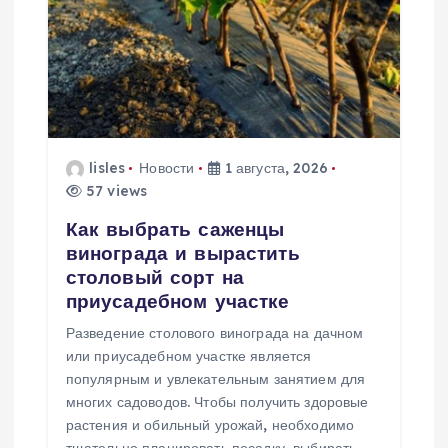
п
о
з
а
lisles
Новости
1 августа, 2026
57 views
п
Как выбрать саженцы
и
винограда и вырастить
столовый сорт на
с
приусадебном участке
Разведение столового винограда на дачном
я
или приусадебном участке является
популярным и увлекательным занятием для
м
многих садоводов. Чтобы получить здоровые
растения и обильный урожай, необходимо