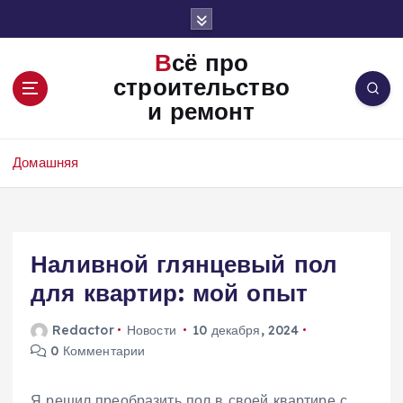
П
е
р
Всё про
е
строительство
й
и ремонт
т
и
к
Домашняя
с
о
д
е
Наливной глянцевый пол
р
ж
для квартир: мой опыт
и
м
Redactor
Новости
10 декабря, 2024
о
0 Комментарии
м
у
Я решил преобразить пол в своей квартире с