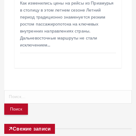
Как изменились цены на рейсы из Приамурья
в столицу в этом летнем сезоне Летний
период традиционно знаменуется резким
ростом пассажиропотока на ключевых
внутренних направлениях страны.
Дальневосточные маршруты не стали
исключением…
Н
а
й
т
и
:
Свежие записи