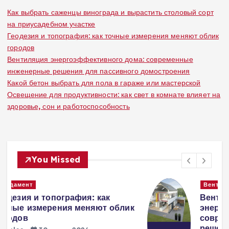
Как выбрать саженцы винограда и вырастить столовый сорт
на приусадебном участке
Геодезия и топография: как точные измерения меняют облик
городов
Вентиляция энергоэффективного дома: современные
инженерные решения для пассивного домостроения
Какой бетон выбрать для пола в гараже или мастерской
Освещение для продуктивности: как свет в комнате влияет на
здоровье, сон и работоспособность
You Missed
Вентиляция
Вентиляция
к
энергоэффективного дома:
современные инженерные
решения для пассивного