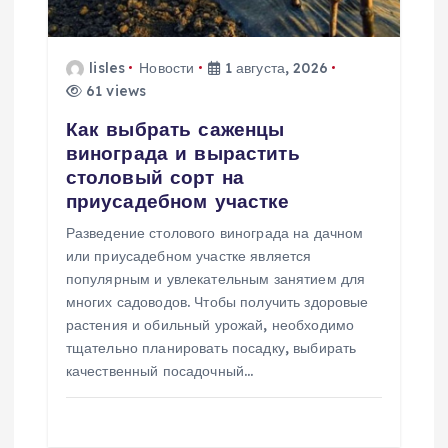
з
а
lisles
Новости
1 августа, 2026
61 views
п
Как выбрать саженцы
и
винограда и вырастить
столовый сорт на
с
приусадебном участке
Разведение столового винограда на дачном
я
или приусадебном участке является
популярным и увлекательным занятием для
м
многих садоводов. Чтобы получить здоровые
растения и обильный урожай, необходимо
тщательно планировать посадку, выбирать
качественный посадочный…