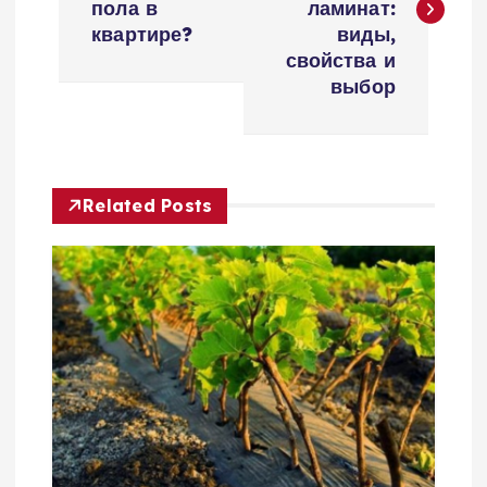
в
пола в
ламинат:
квартире?
виды,
и
свойства и
выбор
г
а
Related Posts
ц
и
я
п
о