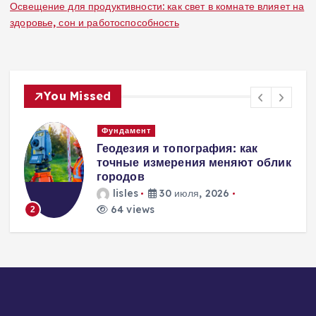
Освещение для продуктивности: как свет в комнате влияет на
здоровье, сон и работоспособность
You Missed
амент
Вентиляция
езия и топография: как
Вентиляц
ые измерения меняют облик
энергоэфф
дов
современ
решения д
les
30 июля, 2026
домостро
views
lisles
251 view
3