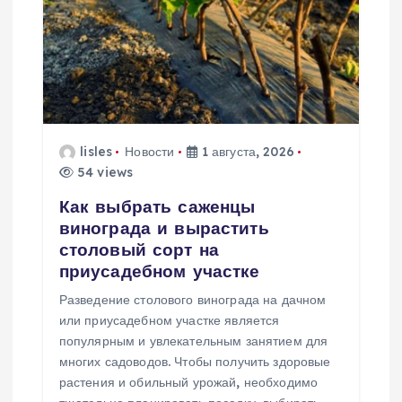
о
з
а
п
lisles
Новости
1 августа, 2026
54 views
и
Как выбрать саженцы
с
винограда и вырастить
столовый сорт на
я
приусадебном участке
Разведение столового винограда на дачном
м
или приусадебном участке является
популярным и увлекательным занятием для
многих садоводов. Чтобы получить здоровые
растения и обильный урожай, необходимо