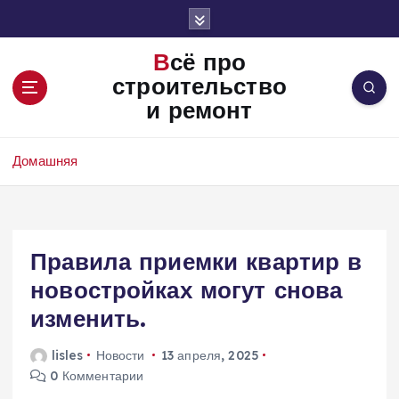
П
е
р
Всё про
е
строительство
й
и ремонт
т
и
к
Домашняя
с
о
д
е
Правила приемки квартир в
р
ж
новостройках могут снова
и
изменить.
м
о
lisles
Новости
13 апреля, 2025
м
0 Комментарии
у