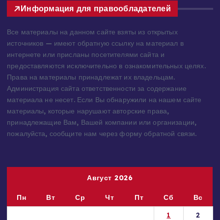
Информация для правообладателей
Все материалы на данном сайте взяты из открытых
источников — имеют обратную ссылку на материал в
интернете или присланы посетителями сайта и
предоставляются исключительно в ознакомительных целях.
Права на материалы принадлежат их владельцам.
Администрация сайта ответственности за содержание
материала не несет. Если Вы обнаружили на нашем сайте
материалы, которые нарушают авторские права,
принадлежащие Вам, Вашей компании или организации,
пожалуйста, сообщите нам через форму обратной связи.
Август 2026
Пн
Вт
Ср
Чт
Пт
Сб
Вс
1
2