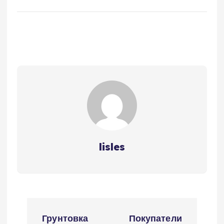
lisles
Н
Грунтовка
Покупатели