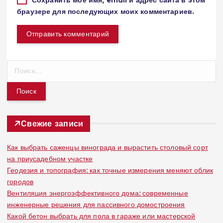
браузере для последующих моих комментариев.
Н
а
й
т
и
:
Свежие записи
Как выбрать саженцы винограда и вырастить столовый сорт
на приусадебном участке
Геодезия и топография: как точные измерения меняют облик
городов
Вентиляция энергоэффективного дома: современные
инженерные решения для пассивного домостроения
Какой бетон выбрать для пола в гараже или мастерской