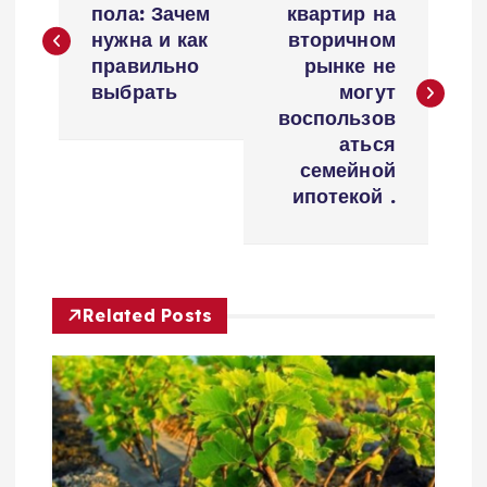
а
пола: Зачем
квартир на
нужна и как
вторичном
в
правильно
рынке не
выбрать
могут
и
воспользов
аться
г
семейной
ипотекой .
а
ц
Related Posts
и
я
п