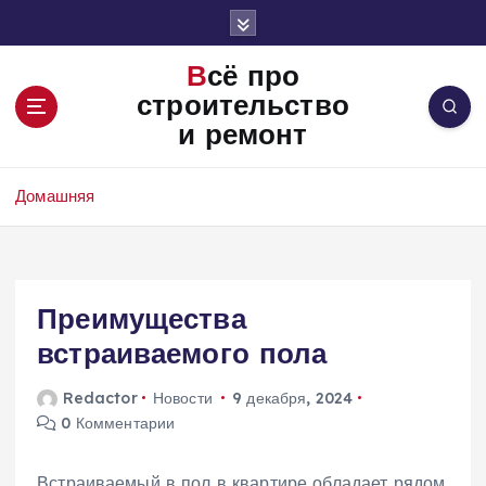
П
е
р
Всё про
е
строительство
й
и ремонт
т
и
к
Домашняя
с
о
д
е
Преимущества
р
ж
встраиваемого пола
и
м
Redactor
Новости
9 декабря, 2024
о
0 Комментарии
м
у
Встраиваемый в пол в квартире обладает рядом