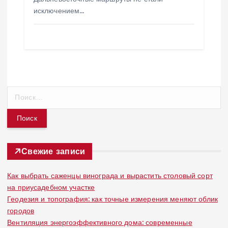
исключением…
Н
а
й
т
и
:
Свежие записи
Как выбрать саженцы винограда и вырастить столовый сорт
на приусадебном участке
Геодезия и топография: как точные измерения меняют облик
городов
Вентиляция энергоэффективного дома: современные