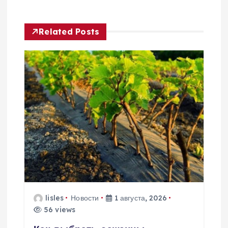
г
Related Posts
а
ц
и
я
п
о
з
lisles
Новости
1 августа, 2026
а
56 views