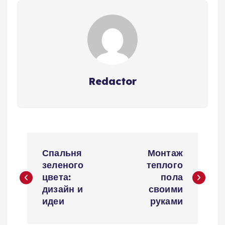
Redactor
Н
Спальня
Монтаж
а
зеленого
теплого
цвета:
пола
в
дизайн и
своими
идеи
руками
и