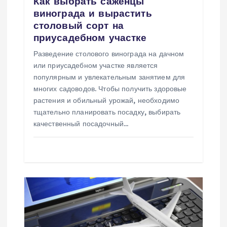
Как выбрать саженцы
п
винограда и вырастить
столовый сорт на
и
приусадебном участке
Разведение столового винограда на дачном
с
или приусадебном участке является
популярным и увлекательным занятием для
я
многих садоводов. Чтобы получить здоровые
растения и обильный урожай, необходимо
м
тщательно планировать посадку, выбирать
качественный посадочный…