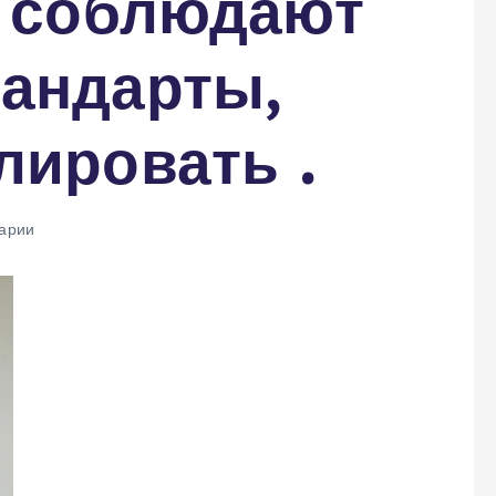
и соблюдают
тандарты,
лировать .
арии