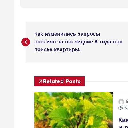
Н
Как изменились запросы
а
россиян за последние 3 года при
поиске квартиры.
в
и
Related Posts
г
l
а
61
Ка
ц
и 