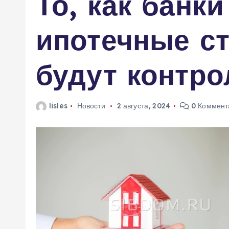
То, как банк
м
у
ипотечные с
будут контро
lisles
Новости
2 августа, 2024
0 Коммент