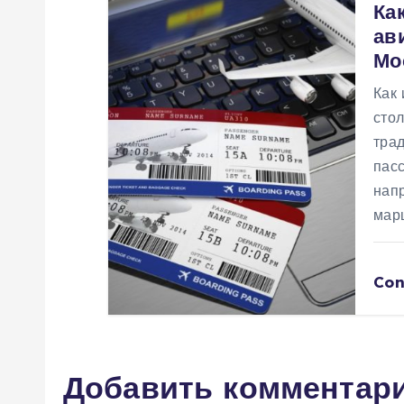
Ка
с
ав
Мо
я
Как
стол
м
тра
пас
нап
мар
Con
Добавить комментар