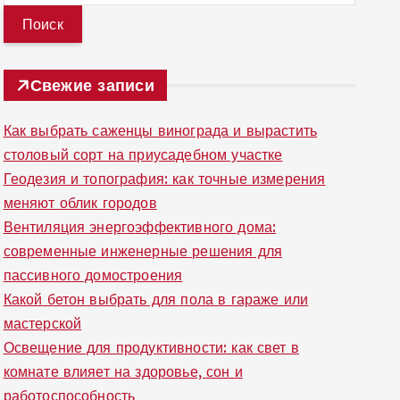
й
т
и
Свежие записи
:
Как выбрать саженцы винограда и вырастить
столовый сорт на приусадебном участке
Геодезия и топография: как точные измерения
меняют облик городов
Вентиляция энергоэффективного дома:
современные инженерные решения для
пассивного домостроения
Какой бетон выбрать для пола в гараже или
мастерской
Освещение для продуктивности: как свет в
комнате влияет на здоровье, сон и
работоспособность