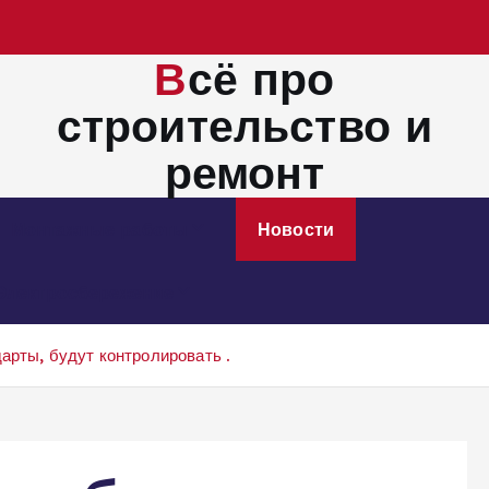
Всё про
строительство и
ремонт
Монтажные работы
Новости
Электросбережение
арты, будут контролировать .