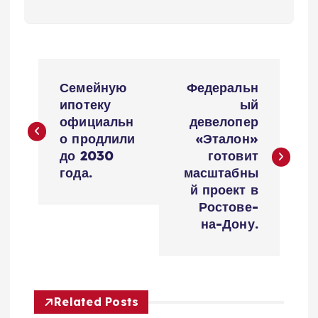
Н
Семейную
Федеральн
а
ипотеку
ый
официальн
девелопер
в
о продлили
«Эталон»
до 2030
готовит
и
года.
масштабны
й проект в
г
Ростове-
на-Дону.
а
ц
Related Posts