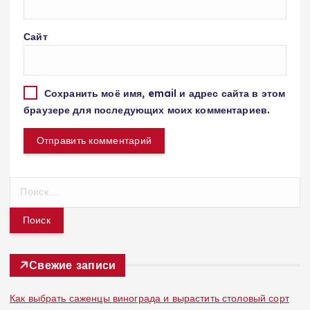
Сайт
Сохранить моё имя, email и адрес сайта в этом
браузере для последующих моих комментариев.
Н
а
й
т
и
:
Свежие записи
Как выбрать саженцы винограда и вырастить столовый сорт