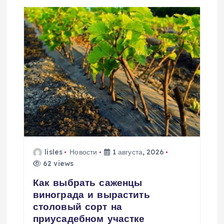
и
я
п
о
з
а
п
lisles
Новости
1 августа, 2026
62 views
и
Как выбрать саженцы
с
винограда и вырастить
столовый сорт на
я
приусадебном участке