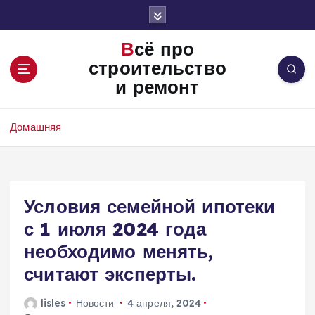
П
е
р
Всё про
е
строительство
й
и ремонт
т
и
к
Домашняя
с
о
д
е
Условия семейной ипотеки
р
ж
с 1 июля 2024 года
и
необходимо менять,
м
о
считают эксперты.
м
у
lisles
Новости
4 апреля, 2024