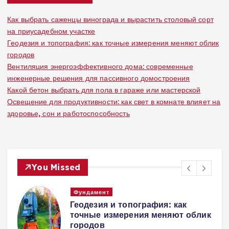
Как выбрать саженцы винограда и вырастить столовый сорт
на приусадебном участке
Геодезия и топография: как точные измерения меняют облик
городов
Вентиляция энергоэффективного дома: современные
инженерные решения для пассивного домостроения
Какой бетон выбрать для пола в гараже или мастерской
Освещение для продуктивности: как свет в комнате влияет на
здоровье, сон и работоспособность
You Missed
Вентиляция
Вентиляция
к
энергоэффективного дома:
современные инженерные