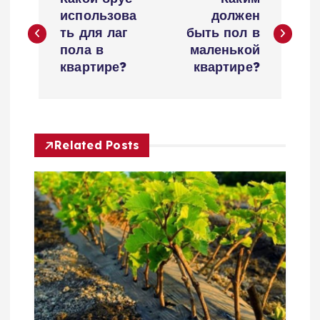
а
использова
должен
ть для лаг
быть пол в
в
пола в
маленькой
квартире?
квартире?
и
г
Related Posts
а
ц
и
я
п