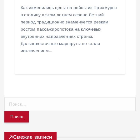
Как изменились цены на рейсы из Приамурья
в столицу в этом летнем сезоне Летний
период традиционно знаменуется резким
ростом пассажиропотока на ключевых
внутренних направлениях страны.
Дальневосточные маршруты не стали
исключением…
Н
а
й
т
и
:
Свежие записи