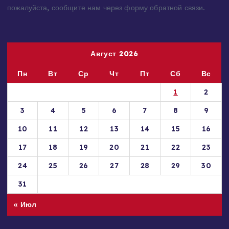
материалы, которые нарушают авторские права,
принадлежащие Вам, Вашей компании или организации,
пожалуйста, сообщите нам через форму обратной связи.
Август 2026
Пн
Вт
Ср
Чт
Пт
Сб
Вс
1
2
3
4
5
6
7
8
9
10
11
12
13
14
15
16
17
18
19
20
21
22
23
24
25
26
27
28
29
30
31
« Июл