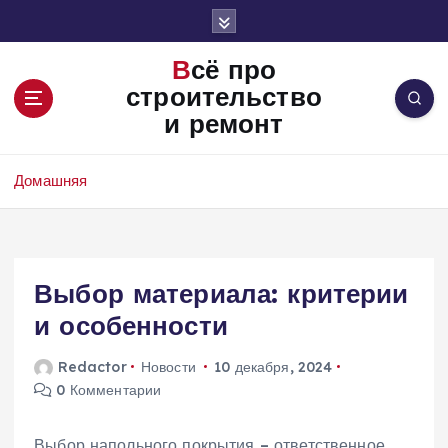
П
е
р
Всё про
е
строительство
й
и ремонт
т
и
к
Домашняя
с
о
д
е
Выбор материала: критерии
р
ж
и особенности
и
м
Redactor
Новости
10 декабря, 2024
о
0 Комментарии
м
у
Выбор напольного покрытия – ответственное