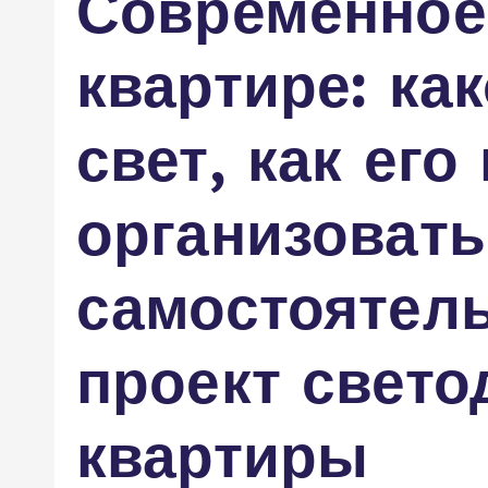
Современное
м
у
квартире: ка
свет, как ег
организовать
самостоятел
проект свето
квартиры