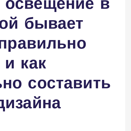
 освещение в
кой бывает
о правильно
 и как
ьно составить
дизайна