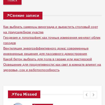
т
и
:
Свежие записи
Как выбрать саженцы винограда и вырастить столовый сорт
на приусадебном участке
Геодезия и топография: как точные измерения меняют облик
городов
Вентиляция энергоэффективного дома: современные
инженерные решения для пассивного домостроения
Какой бетон выбрать для пола в гараже или мастерской
Освещение для продуктивности: как свет в комнате влияет на
здоровье, сон и работоспособность
You Missed