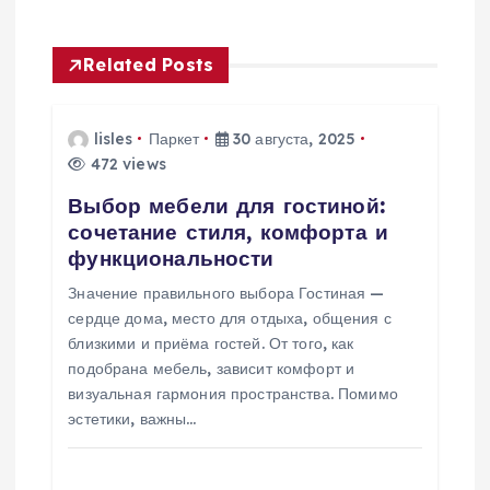
а
ц
Related Posts
и
lisles
Паркет
30 августа, 2025
я
472 views
Выбор мебели для гостиной:
п
сочетание стиля, комфорта и
функциональности
о
Значение правильного выбора Гостиная —
з
сердце дома, место для отдыха, общения с
близкими и приёма гостей. От того, как
а
подобрана мебель, зависит комфорт и
визуальная гармония пространства. Помимо
эстетики, важны…
п