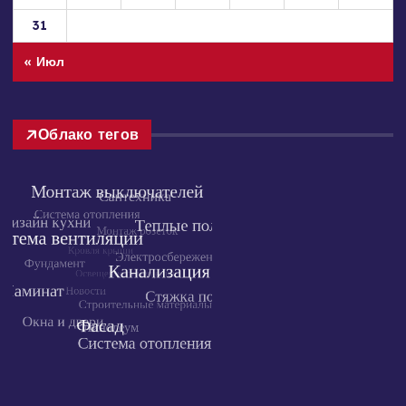
31
« Июл
Облако тегов