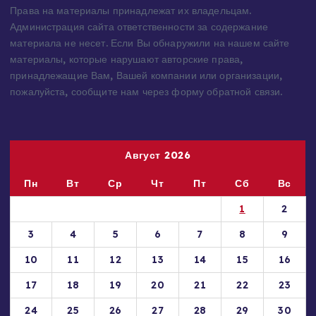
Права на материалы принадлежат их владельцам.
Администрация сайта ответственности за содержание
материала не несет. Если Вы обнаружили на нашем сайте
материалы, которые нарушают авторские права,
принадлежащие Вам, Вашей компании или организации,
пожалуйста, сообщите нам через форму обратной связи.
Август 2026
Пн
Вт
Ср
Чт
Пт
Сб
Вс
1
2
3
4
5
6
7
8
9
10
11
12
13
14
15
16
17
18
19
20
21
22
23
24
25
26
27
28
29
30