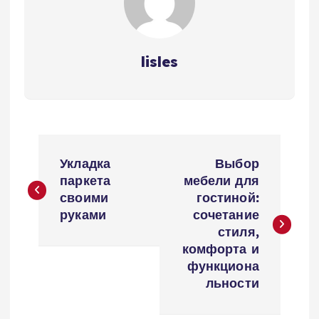
lisles
Н
Укладка
Выбор
а
паркета
мебели для
своими
гостиной:
в
руками
сочетание
стиля,
и
комфорта и
функциона
г
льности