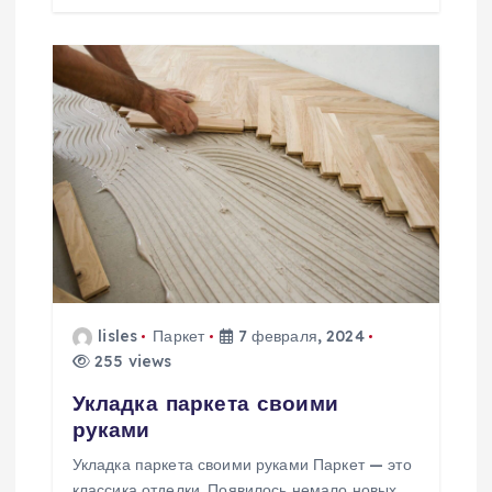
и
с
я
м
lisles
Паркет
7 февраля, 2024
255 views
Укладка паркета своими
руками
Укладка паркета своими руками Паркет — это
классика отделки. Появилось немало новых