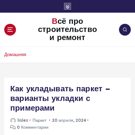
П
е
р
Всё про
е
строительство
й
и ремонт
т
и
к
Домашняя
с
о
д
е
Как укладывать паркет –
р
ж
варианты укладки с
и
примерами
м
о
lisles
Паркет
20 апреля, 2024
м
0 Комментарии
у