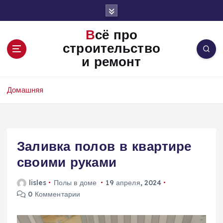
П
е
р
Всё про
е
строительство
й
и ремонт
т
и
к
Домашняя
с
о
д
е
Заливка полов в квартире
р
ж
своими руками
и
м
lisles
Полы в доме
19 апреля, 2024
о
0 Комментарии
м
у