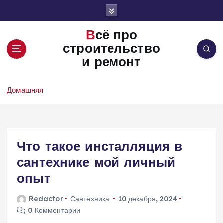
П
е
р
Всё про
е
строительство
й
и ремонт
т
и
к
Домашняя
с
о
д
е
Что такое инсталляция в
р
ж
сантехнике мой личный
и
опыт
м
о
Redactor
Сантехника
10 декабря, 2024
м
0 Комментарии
у