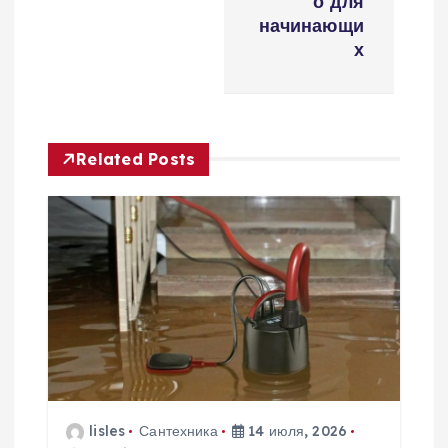
г
о для
начинающи
а
х
ц
и
Related Posts
я
п
о
з
а
lisles
Сантехника
14 июля, 2026