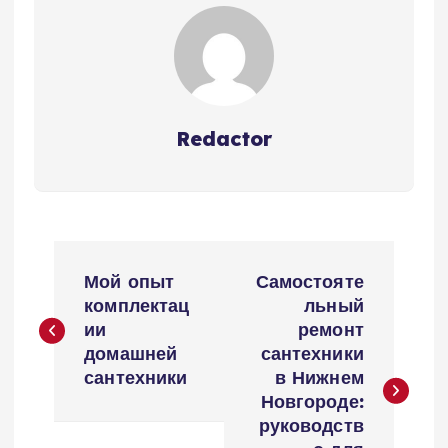
Redactor
Н
Мой опыт
Самостояте
а
комплектац
льный
ии
ремонт
в
домашней
сантехники
сантехники
в Нижнем
и
Новгороде:
руководств