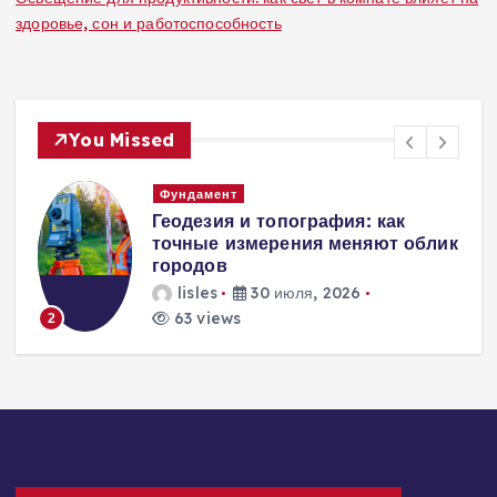
здоровье, сон и работоспособность
You Missed
Вентиляция
Вентиляция
к
энергоэффективного дома:
современные инженерные
решения для пассивного
домостроения
lisles
30 июля, 2026
229 views
3