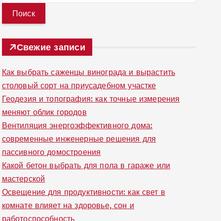
й
т
и
Свежие записи
:
Как выбрать саженцы винограда и вырастить
столовый сорт на приусадебном участке
Геодезия и топография: как точные измерения
меняют облик городов
Вентиляция энергоэффективного дома:
современные инженерные решения для
пассивного домостроения
Какой бетон выбрать для пола в гараже или
мастерской
Освещение для продуктивности: как свет в
комнате влияет на здоровье, сон и
работоспособность