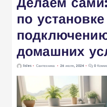
Делаем сами:
м
у
по установке
подключению
домашних ус
lisles
Сантехника
26 июля, 2024
0 Комме