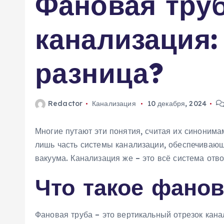
Фановая тру
м
у
канализация:
разница?
Redactor
Канализация
10 декабря, 2024
Многие путают эти понятия, считая их синонимам
лишь часть системы канализации, обеспечива
вакуума. Канализация же – это всё система отво
Что такое фанов
Фановая труба – это вертикальный отрезок кан