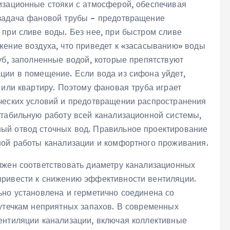
изационные стояки с атмосферой, обеспечивая
 задача фановой трубы – предотвращение
 при сливе воды. Без нее, при быстром сливе
жение воздуха, что приведет к «засасыванию» воды
уб, заполненные водой, которые препятствуют
ции в помещение. Если вода из сифона уйдет,
 или квартиру. Поэтому фановая труба играет
ческих условий и предотвращении распространения
стабильную работу всей канализационной системы,
ый отвод сточных вод. Правильное проектирование
ной работы канализации и комфортного проживания.
лжен соответствовать диаметру канализационных
привести к снижению эффективности вентиляции.
ьно установлена и герметично соединена со
 утечкам неприятных запахов. В современных
ентиляции канализации, включая коллективные