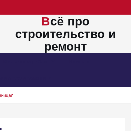
Всё про
строительство и
ремонт
Монтажные работы
Новости
Электросбережение
зница?