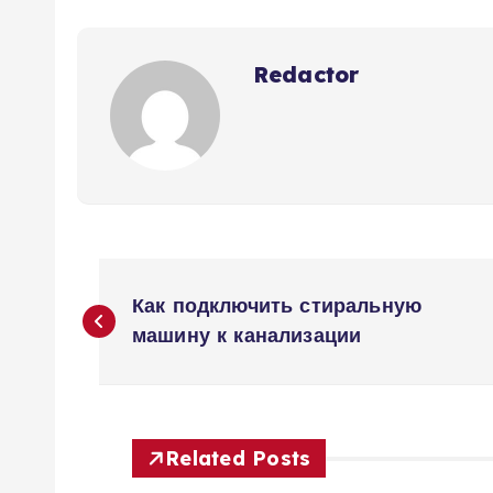
Redactor
Н
Как подключить стиральную
а
машину к канализации
в
и
Related Posts