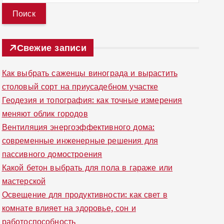
й
т
и
Свежие записи
:
Как выбрать саженцы винограда и вырастить
столовый сорт на приусадебном участке
Геодезия и топография: как точные измерения
меняют облик городов
Вентиляция энергоэффективного дома:
современные инженерные решения для
пассивного домостроения
Какой бетон выбрать для пола в гараже или
мастерской
Освещение для продуктивности: как свет в
комнате влияет на здоровье, сон и
работоспособность