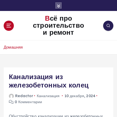
П
е
р
Всё про
е
строительство
й
и ремонт
т
и
к
Домашняя
с
о
д
е
Канализация из
р
ж
железобетонных колец
и
м
Redactor
Канализация
10 декабря, 2024
о
0 Комментарии
м
у
Обустройство канализации из железобетонных