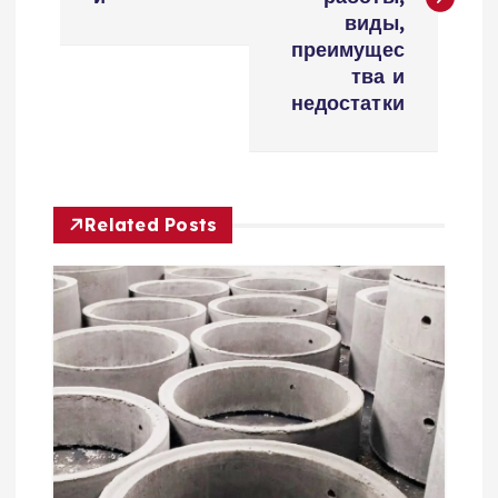
и
виды,
преимущес
г
тва и
недостатки
а
ц
Related Posts
и
я
п
о
з