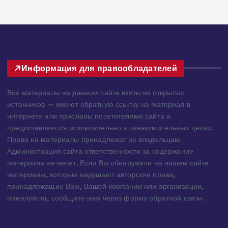
281 views
3
Информация для правообладателей
Все материалы на данном сайте взяты из открытых
источников — имеют обратную ссылку на материал в
интернете или присланы посетителями сайта и
предоставляются исключительно в ознакомительных целях.
Права на материалы принадлежат их владельцам.
Администрация сайта ответственности за содержание
материала не несет. Если Вы обнаружили на нашем сайте
материалы, которые нарушают авторские права,
принадлежащие Вам, Вашей компании или организации,
пожалуйста, сообщите нам через форму обратной связи.