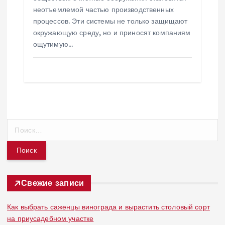
неотъемлемой частью производственных
процессов. Эти системы не только защищают
окружающую среду, но и приносят компаниям
ощутимую…
Н
а
й
т
и
:
Свежие записи
Как выбрать саженцы винограда и вырастить столовый сорт
на приусадебном участке