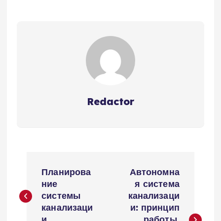
Redactor
Н
Планирова
Автономна
а
ние
я система
системы
канализаци
в
канализаци
и: принцип
и
работы,