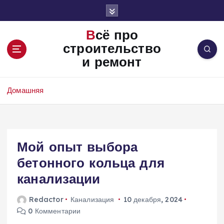
П
е
р
Всё про
е
строительство
й
и ремонт
т
и
к
Домашняя
с
о
д
е
Мой опыт выбора
р
ж
бетонного кольца для
и
канализации
м
о
Redactor
Канализация
10 декабря, 2024
м
0 Комментарии
у