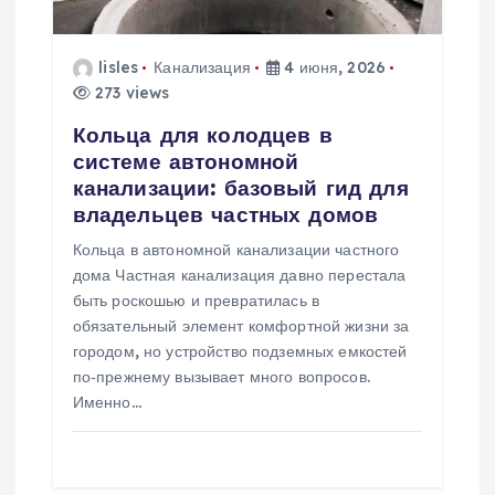
о
з
lisles
Канализация
4 июня, 2026
273 views
а
Кольца для колодцев в
системе автономной
п
канализации: базовый гид для
владельцев частных домов
и
Кольца в автономной канализации частного
с
дома Частная канализация давно перестала
быть роскошью и превратилась в
я
обязательный элемент комфортной жизни за
городом, но устройство подземных емкостей
м
по‑прежнему вызывает много вопросов.
Именно…