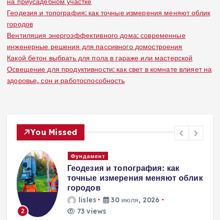
на приусадебном участке
Геодезия и топография: как точные измерения меняют облик
городов
Вентиляция энергоэффективного дома: современные
инженерные решения для пассивного домостроения
Какой бетон выбрать для пола в гараже или мастерской
Освещение для продуктивности: как свет в комнате влияет на
здоровье, сон и работоспособность
You Missed
Вентиляция
Вентиляция
к
энергоэффективного дома:
современные инженерные
решения для пассивного
домостроения
lisles
30 июля, 2026