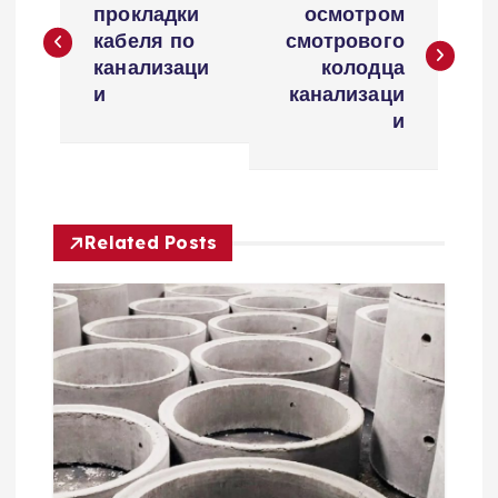
а
прокладки
осмотром
кабеля по
смотрового
в
канализаци
колодца
и
канализаци
и
и
г
а
Related Posts
ц
и
я
п