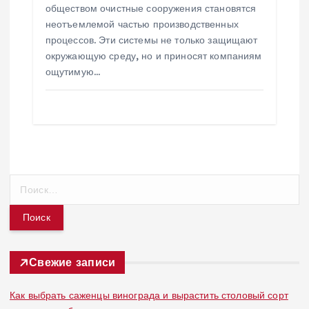
обществом очистные сооружения становятся
неотъемлемой частью производственных
процессов. Эти системы не только защищают
окружающую среду, но и приносят компаниям
ощутимую…
Н
а
й
т
и
:
Свежие записи
Как выбрать саженцы винограда и вырастить столовый сорт