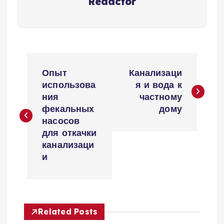
Redactor
Н
Опыт
Канализаци
а
использова
я и вода к
ния
частному
в
фекальных
дому
насосов
и
для откачки
канализаци
г
и
а
ц
Related Posts