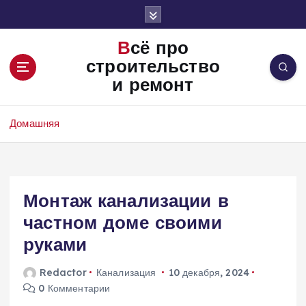
П
е
р
Всё про
е
строительство
й
и ремонт
т
и
к
Домашняя
с
о
д
е
Монтаж канализации в
р
ж
частном доме своими
и
руками
м
о
Redactor
Канализация
10 декабря, 2024
м
0 Комментарии
у