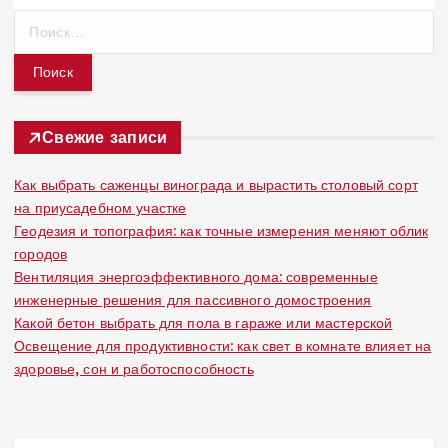
Н
а
й
т
и
:
Свежие записи
Как выбрать саженцы винограда и вырастить столовый сорт
на приусадебном участке
Геодезия и топография: как точные измерения меняют облик
городов
Вентиляция энергоэффективного дома: современные
инженерные решения для пассивного домостроения
Какой бетон выбрать для пола в гараже или мастерской
Освещение для продуктивности: как свет в комнате влияет на
здоровье, сон и работоспособность