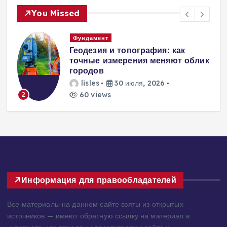
You Missed
Вентиляция
Вентиляция
к
энергоэффективного дома:
современные инженерные
решения для пассивного
домостроения
lisles
30 июля, 2026
209 views
3
Информация для правообладателей
Все материалы на данном сайте взяты из открытых