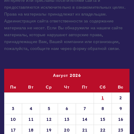
источников — имеют обратную ссылку на материал в
интернете или присланы посетителями сайта и
предоставляются исключительно в ознакомительных целях.
Права на материалы принадлежат их владельцам.
Администрация сайта ответственности за содержание
материала не несет. Если Вы обнаружили на нашем сайте
материалы, которые нарушают авторские права,
принадлежащие Вам, Вашей компании или организации,
пожалуйста, сообщите нам через форму обратной связи.
Август 2026
Пн
Вт
Ср
Чт
Пт
Сб
Вс
1
2
3
4
5
6
7
8
9
10
11
12
13
14
15
16