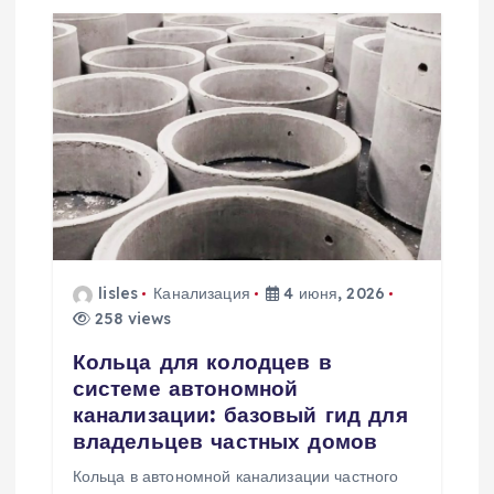
и
я
п
о
з
а
lisles
Канализация
4 июня, 2026
258 views
п
Кольца для колодцев в
системе автономной
и
канализации: базовый гид для
владельцев частных домов
с
Кольца в автономной канализации частного