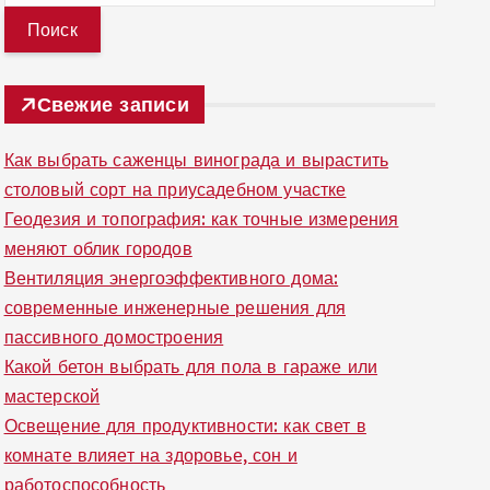
й
т
и
Свежие записи
:
Как выбрать саженцы винограда и вырастить
столовый сорт на приусадебном участке
Геодезия и топография: как точные измерения
меняют облик городов
Вентиляция энергоэффективного дома:
современные инженерные решения для
пассивного домостроения
Какой бетон выбрать для пола в гараже или
мастерской
Освещение для продуктивности: как свет в
комнате влияет на здоровье, сон и
работоспособность