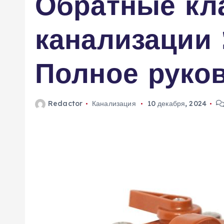
Обратные кл
м
у
канализации
Полное руко
Redactor
Канализация
10 декабря, 2024