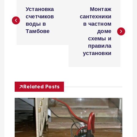
Н
Установка
Монтаж
а
счетчиков
сантехники
воды в
в частном
в
Тамбове
доме
схемы и
и
правила
установки
г
а
Related Posts
ц
и
я