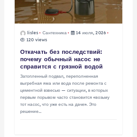
п
о
з
lisles
Сантехника
14 июля, 2026
120 views
а
Откачать без последствий:
п
почему обычный насос не
справится с грязной водой
и
Затопленный подвал, переполненная
выгребная яма или вода после ремонта с
с
цементной взвесью — ситуации, в которых
первым порывом часто становится «возьму
я
тот насос, что уже есть на даче». Это
решение…
м