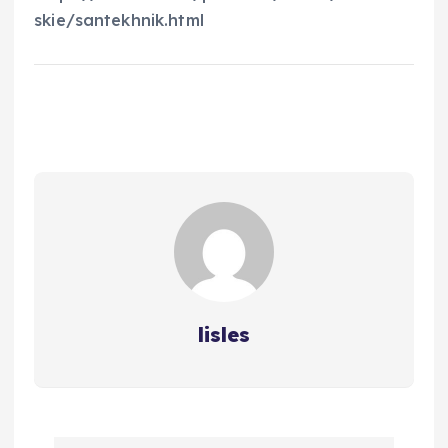
skie/santekhnik.html
lisles