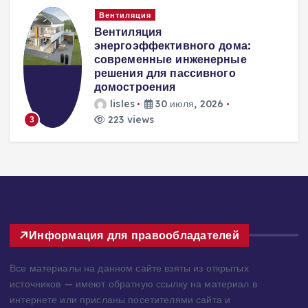
Вентиляция
Вентиляция
к
энергоэффективного дома:
современные инженерные
решения для пассивного
домостроения
lisles
30 июля, 2026
223 views
3
Информация для правообладателей
Все материалы на данном сайте взяты из открытых
источников — имеют обратную ссылку на материал в
интернете или присланы посетителями сайта и