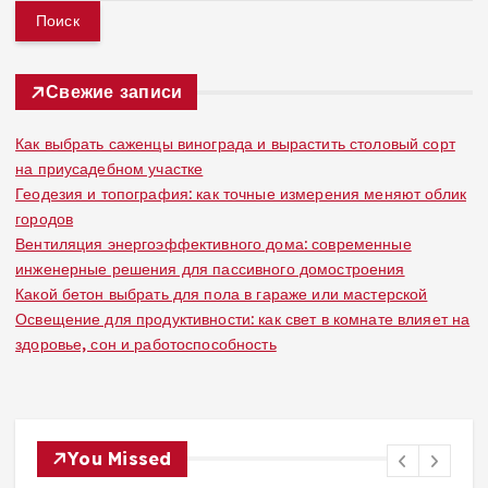
й
т
и
:
Свежие записи
Как выбрать саженцы винограда и вырастить столовый сорт
на приусадебном участке
Геодезия и топография: как точные измерения меняют облик
городов
Вентиляция энергоэффективного дома: современные
инженерные решения для пассивного домостроения
Какой бетон выбрать для пола в гараже или мастерской
Освещение для продуктивности: как свет в комнате влияет на
здоровье, сон и работоспособность
You Missed