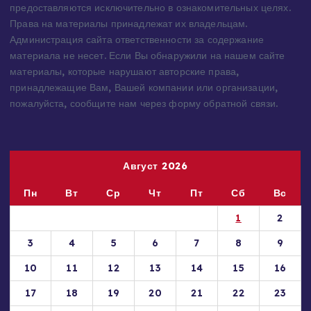
предоставляются исключительно в ознакомительных целях.
Права на материалы принадлежат их владельцам.
Администрация сайта ответственности за содержание
материала не несет. Если Вы обнаружили на нашем сайте
материалы, которые нарушают авторские права,
принадлежащие Вам, Вашей компании или организации,
пожалуйста, сообщите нам через форму обратной связи.
Август 2026
Пн
Вт
Ср
Чт
Пт
Сб
Вс
1
2
3
4
5
6
7
8
9
10
11
12
13
14
15
16
17
18
19
20
21
22
23