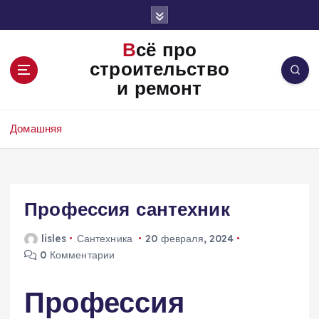
П
е
р
Всё про
е
строительство
й
и ремонт
т
и
к
Домашняя
с
о
д
е
Профессия сантехник
р
ж
и
lisles
Сантехника
20 февраля, 2024
м
0 Комментарии
о
м
Профессия
у