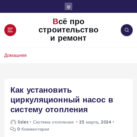
П
е
р
Всё про
е
строительство
й
и ремонт
т
и
к
Домашняя
с
о
д
е
Как установить
р
ж
циркуляционный насос в
и
систему отопления
м
о
lisles
Система отопления
25 марта, 2024
м
0 Комментарии
у