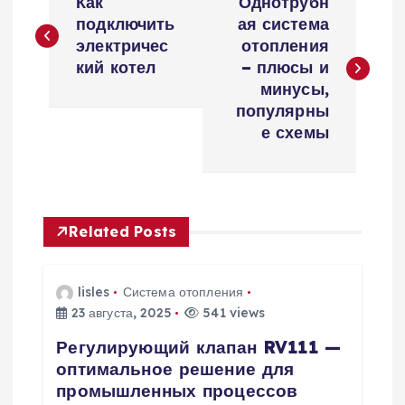
Как
Однотрубн
а
подключить
ая система
электричес
отопления
в
кий котел
– плюсы и
минусы,
и
популярны
е схемы
г
а
Related Posts
ц
и
lisles
Система отопления
23 августа, 2025
541 views
я
Регулирующий клапан RV111 —
оптимальное решение для
п
промышленных процессов