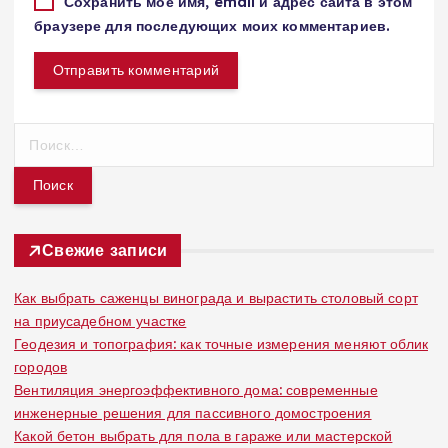
Сохранить моё имя, email и адрес сайта в этом
браузере для последующих моих комментариев.
Н
а
й
т
и
:
Свежие записи
Как выбрать саженцы винограда и вырастить столовый сорт
на приусадебном участке
Геодезия и топография: как точные измерения меняют облик
городов
Вентиляция энергоэффективного дома: современные
инженерные решения для пассивного домостроения
Какой бетон выбрать для пола в гараже или мастерской