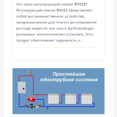
о
Что такое регулирующий клапан RV111?
Регулирующий клапан RV111 представляет
з
собой высококачественное устройство,
предназначенное для точного регулирования
расхода жидкости или газа в трубопроводах
а
различных технологических установок. Этот
продукт обеспечивает надежность и…
п
и
с
я
м