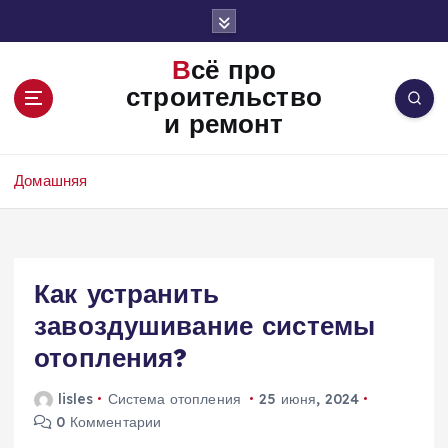
П
е
р
Всё про
е
строительство
й
и ремонт
т
и
к
Домашняя
с
о
д
е
Как устранить
р
ж
завоздушивание системы
и
отопления?
м
о
lisles
Система отопления
25 июня, 2024
м
0 Комментарии
у