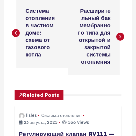
Н
Система
Расширите
а
отопления
льный бак
в частном
мембранно
в
доме:
го типа для
схема от
открытой и
и
газового
закрытой
котла
системы
г
отопления
а
ц
Related Posts
и
lisles
Система отопления
я
23 августа, 2025
536 views
Регулирующий клапан RV111 —