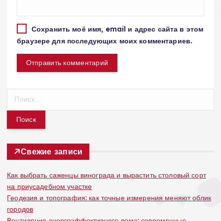
Сохранить моё имя, email и адрес сайта в этом
браузере для последующих моих комментариев.
Н
а
й
т
и
:
Свежие записи
Как выбрать саженцы винограда и вырастить столовый сорт
на приусадебном участке
Геодезия и топография: как точные измерения меняют облик
городов
Вентиляция энергоэффективного дома: современные