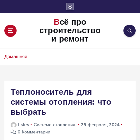
П
е
р
Всё про
е
строительство
й
и ремонт
т
и
к
Домашняя
с
о
д
е
Теплоноситель для
р
ж
системы отопления: что
и
выбрать
м
о
lisles
Система отопления
25 февраля, 2024
м
0 Комментарии
у