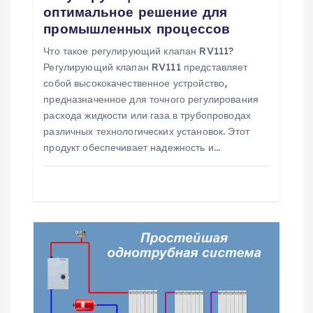
п
оптимальное решение для
промышленных процессов
о
Что такое регулирующий клапан RV111?
з
Регулирующий клапан RV111 представляет
собой высококачественное устройство,
а
предназначенное для точного регулирования
расхода жидкости или газа в трубопроводах
различных технологических установок. Этот
п
продукт обеспечивает надежность и…
и
с
я
м