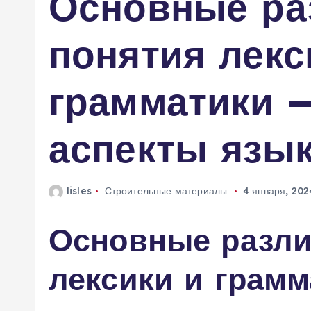
Основные ра
м
у
понятия лекс
грамматики 
аспекты язы
lisles
Строительные материалы
4 января, 202
Основные разли
лексики и грам