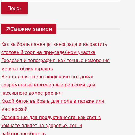
й
т
и
Свежие записи
:
Как выбрать саженцы винограда и вырастить
столовый сорт на приусадебном участке
Геодезия и топография: как точные измерения
меняют облик городов
Вентиляция энергоэффективного дома:
современные инженерные решения для
пассивного домостроения
Какой бетон выбрать для пола в гараже или
мастерской
Освещение для продуктивности: как свет в
комнате влияет на здоровье, сон и
работоспособность