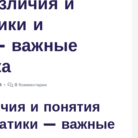
зличия и
ики и
— важные
ка
4
0 Комментарии
чия и понятия
матики — важные