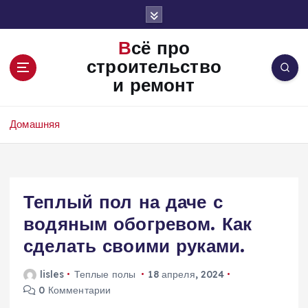
П
е
р
Всё про
е
строительство
й
и ремонт
т
и
к
Домашняя
с
о
д
е
Теплый пол на даче с
р
ж
водяным обогревом. Как
и
сделать своими руками.
м
о
lisles
Теплые полы
18 апреля, 2024
м
0 Комментарии
у