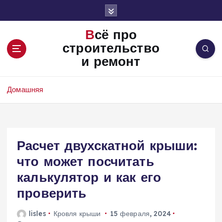
П
е
р
Всё про
е
строительство
й
и ремонт
т
и
к
Домашняя
с
о
д
е
Расчет двухскатной крыши:
р
ж
что может посчитать
и
калькулятор и как его
м
о
проверить
м
у
lisles
Кровля крыши
15 февраля, 2024