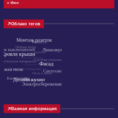
« Июл
Облако тегов
Важная информация