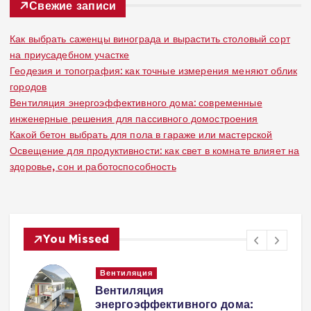
:
Свежие записи
Как выбрать саженцы винограда и вырастить столовый сорт
на приусадебном участке
Геодезия и топография: как точные измерения меняют облик
городов
Вентиляция энергоэффективного дома: современные
инженерные решения для пассивного домостроения
Какой бетон выбрать для пола в гараже или мастерской
Освещение для продуктивности: как свет в комнате влияет на
здоровье, сон и работоспособность
You Missed
Вентиляция
Вентиляция
к
энергоэффективного дома: