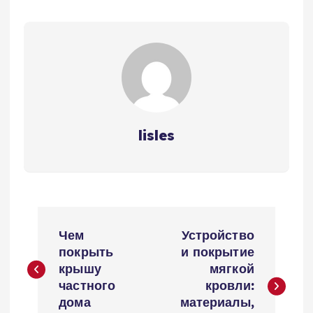
lisles
Н
Чем
Устройство
а
покрыть
и покрытие
крышу
мягкой
в
частного
кровли:
дома
материалы,