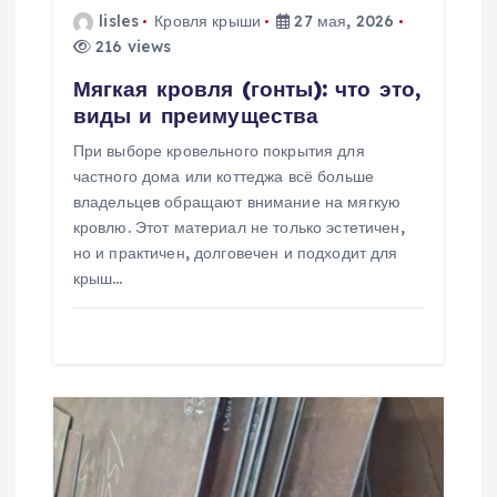
а
lisles
Кровля крыши
27 мая, 2026
216 views
п
Мягкая кровля (гонты): что это,
и
виды и преимущества
При выборе кровельного покрытия для
с
частного дома или коттеджа всё больше
владельцев обращают внимание на мягкую
я
кровлю. Этот материал не только эстетичен,
но и практичен, долговечен и подходит для
м
крыш…