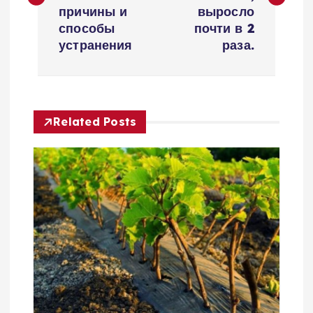
в
причины и
выросло
и
способы
почти в 2
устранения
раза.
г
а
Related Posts
ц
и
я
п
о
з