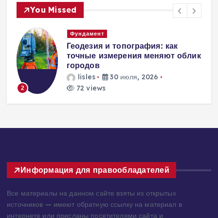
You Missed
Фундамент
а
Геодезия и топография: как
точные измерения меняют облик
городов
lisles
30 июля, 2026
72 views
2
Информация для правообладателей
Все материалы на данном сайте взяты из открытых
источников — имеют обратную ссылку на материал в
интернете или присланы посетителями сайта и