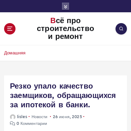
П
е
р
Всё про
е
строительство
й
и ремонт
т
и
к
Домашняя
с
о
д
е
Резко упало качество
р
ж
заемщиков, обращающихся
и
за ипотекой в банки.
м
о
lisles
Новости
26 июня, 2025
м
0 Комментарии
у