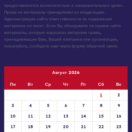
предоставляются исключительно в ознакомительных целях.
Права на материалы принадлежат их владельцам.
Администрация сайта ответственности за содержание
материала не несет. Если Вы обнаружили на нашем сайте
материалы, которые нарушают авторские права,
принадлежащие Вам, Вашей компании или организации,
пожалуйста, сообщите нам через форму обратной связи.
Август 2026
Пн
Вт
Ср
Чт
Пт
Сб
Вс
1
2
3
4
5
6
7
8
9
10
11
12
13
14
15
16
17
18
19
20
21
22
23