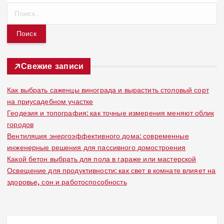
Н
а
й
т
и
:
Свежие записи
Как выбрать саженцы винограда и вырастить столовый сорт
на приусадебном участке
Геодезия и топография: как точные измерения меняют облик
городов
Вентиляция энергоэффективного дома: современные
инженерные решения для пассивного домостроения
Какой бетон выбрать для пола в гараже или мастерской
Освещение для продуктивности: как свет в комнате влияет на
здоровье, сон и работоспособность