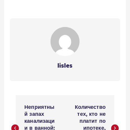
lisles
Н
Неприятны
Количество
а
й запах
тех, кто не
канализаци
платит по
и в ванной:
ипотеке,