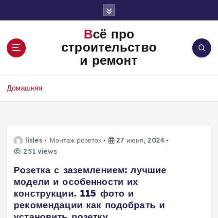
П
е
р
Всё про
е
строительство
й
и ремонт
т
и
к
Домашняя
с
о
д
е
р
lisles
Монтаж розеток
27 июня, 2024
ж
251 views
и
Розетка с заземлением: лучшие
м
модели и особенности их
о
конструкции. 115 фото и
м
рекомендации как подобрать и
у
установить розетку