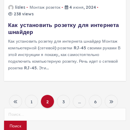
lisles
Монтаж розеток
4 июня, 2024
238 views
Как установить розетку для интернета
шнайдер
Как установить розетку для интернета шнайдер Монтаж
компьютерной (сетевой) розетки RJ-45 своими руками В
этой инструкции я покажу, как самостоятельно
подключить компьютерную розетку. Речь идет о сетевой
розетке RJ-45. Эти…
1
2
3
…
6
П
Н
а
а
й