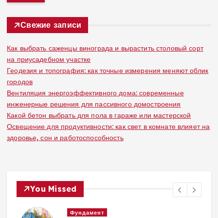
т
г
и
:
Свежие записи
и
Как выбрать саженцы винограда и вырастить столовый сорт
н
на приусадебном участке
Геодезия и топография: как точные измерения меняют облик
а
городов
Вентиляция энергоэффективного дома: современные
ц
инженерные решения для пассивного домостроения
Какой бетон выбрать для пола в гараже или мастерской
и
Освещение для продуктивности: как свет в комнате влияет на
здоровье, сон и работоспособность
я
з
You Missed
а
Фундамент